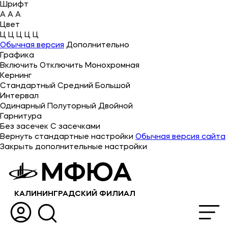
Шрифт
A
A
A
Цвет
Ц
Ц
Ц
Ц
Ц
Об университете
Обычная версия
Дополнительно
Графика
Лицензии и документы
Включить
Отключить
Монохромная
Сведения об образовательной организации
Кернинг
Стандартный
Средний
Большой
Абитуриенту
Интервал
Одинарный
Полуторный
Двойной
Наука
Гарнитура
Без засечек
С засечками
Вернуть стандартные настройки
Обычная версия сайта
Абитуриентам
Закрыть дополнительные настройки
МФЮА
Студентам
Выпускникам
КАЛИНИНГРАДСКИЙ ФИЛИАЛ
Карьера