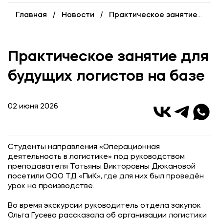
Уровни образования
Главная
Новости
Практическое занятие для будущих логистов на базе
Среднее профессиональное образование
Высшее образование
Практическое занятие для
Дополнительное профессиональное образование
будущих логистов на базе
Медиа
02 июня 2026
Объявления
Новости
Студенты направления «Операционная
Контакты
деятельность в логистике» под руководством
преподавателя Татьяны Викторовны Дюкановой
Банковские реквизиты
посетили ООО ТД «ПиК», где для них был проведён
урок на производстве.
Во время экскурсии руководитель отдела закупок
Ольга Гусева рассказала об организации логистики