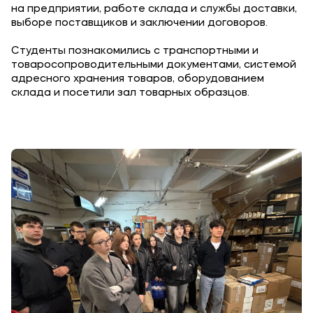
на предприятии, работе склада и службы доставки,
Приемная комиссия
выборе поставщиков и заключении договоров.
+7 (495) 221-10-01
Студенты познакомились с транспортными и
+7 (800) 200-80-66
товаросопроводительными документами, системой
адресного хранения товаров, оборудованием
склада и посетили зал товарных образцов.
Полезное
Об образовательной организации
Банковские реквизиты
Мы в соцсетях
Подобрать программу