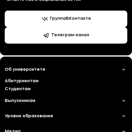
Группа
ВКонтакте
Телеграм-канал
Об университете
Абитуриентам
Лицензии и документы
Студентам
Сведения об образовательной организации
Выпускникам
Абитуриенту
Карьера
Уровни образования
Наука
Среднее профессиональное образование
Медиа