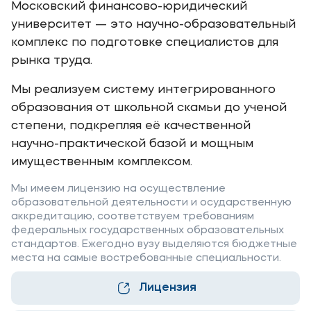
Московский финансово-юридический
Уровни образования
университет — это научно-образовательный
комплекс по подготовке специалистов для
Среднее профессиональное образование
рынка труда.
Высшее образование
Мы реализуем систему интегрированного
Дополнительное профессиональное образование
образования от школьной скамьи до ученой
степени, подкрепляя её качественной
Медиа
научно-практической базой и мощным
имущественным комплексом.
Объявления
Новости
Мы имеем лицензию на осуществление
образовательной деятельности и осударственную
аккредитацию, соответствуем требованиям
Контакты
федеральных государственных образовательных
стандартов. Ежегодно вузу выделяются бюджетные
Банковские реквизиты
места на самые востребованные специальности.
Лицензия