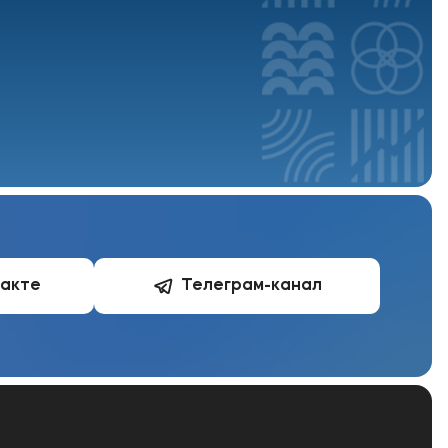
такте
Телеграм-канал