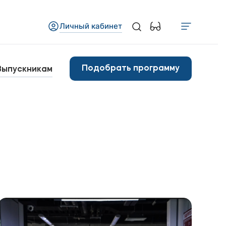
Личный кабинет
Медиа
бъявления
Подобрать программу
Выпускникам
овости
Контакты
анковские реквизиты