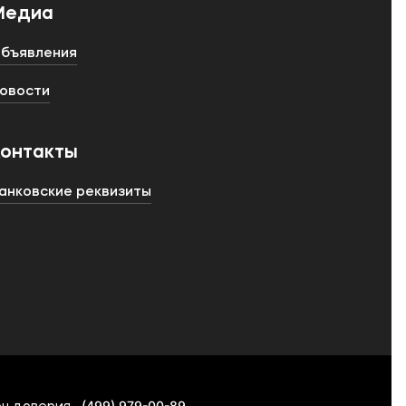
Медиа
бъявления
овости
Контакты
анковские реквизиты
(499) 979-00-89