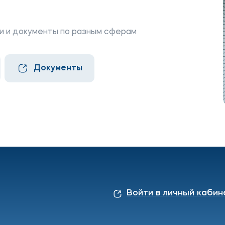
ое
Мы в соцсетях
и и документы по разным сферам
овательной организации
ие реквизиты
Документы
Войти в личный кабин