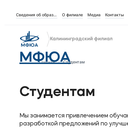
Сведения об образовательной организации
О филиале
Медиа
Контакты
Об университете
Лицензии и документы
Калининградский филиал
Сведения об образовательной организации
МФЮА
Абитуриенту
Главная
Студентам
Наука
Студентам
Абитуриентам
Студентам
Мы занимается привлечением обучаю
разработкой предложений по улучше