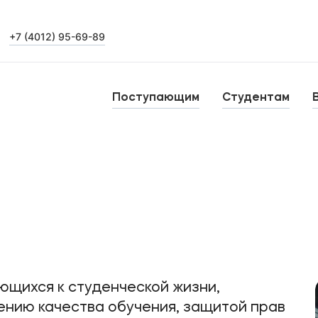
+7 (4012) 95-69-89
Выпускникам
Карьера
О
Поступающим
Студентам
Н
Уровни образования
Среднее профессиональное образование
Высшее образование
Б
Дополнительное профессиональное образование
щихся к студенческой жизни,
нию качества обучения, защитой прав