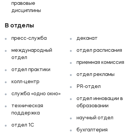
правовые
дисциплины
В отделы
пресс-служба
деканат
международный
отдел расписания
отдел
приемная комиссия
отдел практики
отдел рекламы
колл-центр
PR-отдел
служба «одно окно»
отдел инновации в
техническая
образовании
поддержка
научный отдел
отдел 1С
бухгалтерия