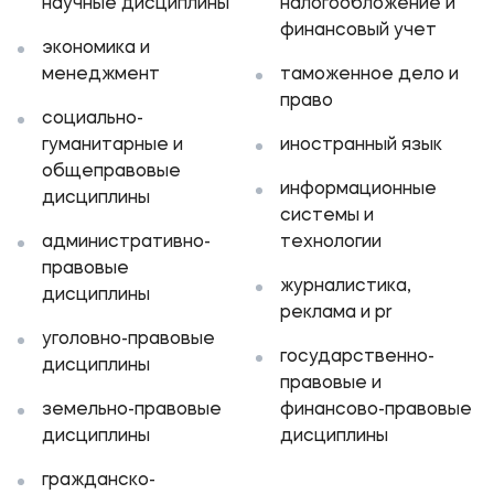
научные дисциплины
налогообложение и
Приемная комиссия
финансовый учет
экономика и
+7 (495) 221-10-01
менеджмент
таможенное дело и
право
+7 (800) 200-80-66
социально-
гуманитарные и
иностранный язык
Полезное
общеправовые
информационные
дисциплины
Об образовательной организации
системы и
административно-
технологии
Банковские реквизиты
правовые
журналистика,
дисциплины
реклама и pr
Мы в соцсетях
уголовно-правовые
государственно-
дисциплины
правовые и
земельно-правовые
финансово-правовые
Подобрать программу
дисциплины
дисциплины
гражданско-