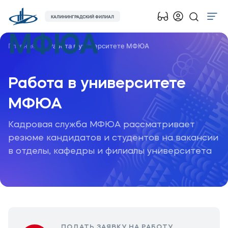
КАЛИНИНГРАДСКИЙ ФИЛИАЛ
МФЮА
Об университете
Главная
Работа в университете МФЮА
Лицензии и документы
Сведения об образовательной организации
Работа в универ­ситете
Абитуриенту
МФЮА
Наука
Кадровая служба МФЮА рассматривает
резюме кандидатов и студентов на вакансии
Абитуриентам
в отделы, кафедры и филиалы университета
Студентам
Выпускникам
Карьера
ПОДАТЬ ЗАЯВКУ НА РАБОТУ