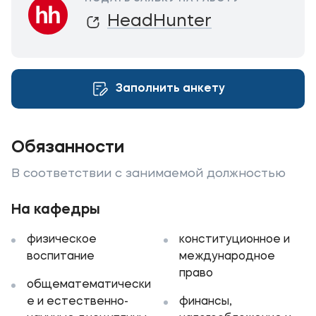
HeadHunter
Уровни образования
Среднее профессиональное образование
Высшее образование
Заполнить анкету
Дополнительное профессиональное образование
Медиа
Обязанности
Объявления
В соответствии с занимаемой должностью
Новости
На кафедры
Контакты
физическое
конституционное и
воспитание
международное
Банковские реквизиты
право
общематематически
е и естественно-
финансы,