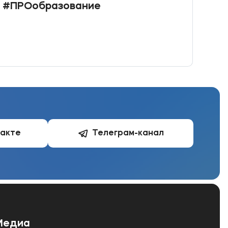
#ПРОобразование
«Бу
такте
Телеграм-канал
Медиа