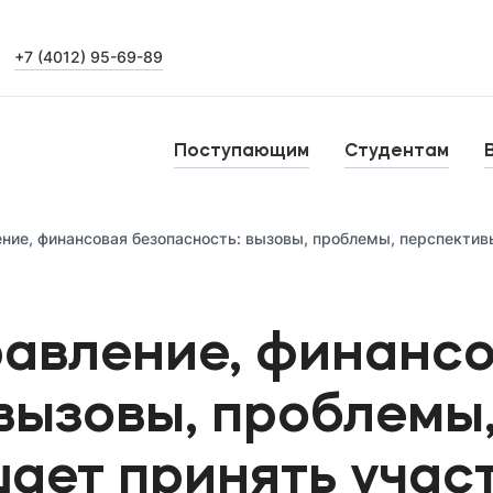
+7 (4012) 95-69-89
Выпускникам
Карьера
О
Поступающим
Студентам
Н
Уровни образования
ие, финансовая безопасность: вызовы, проблемы, перспективы. МФЮ
Среднее профессиональное образование
Высшее образование
Б
равление, финанс
Дополнительное профессиональное образование
вызовы, проблемы
ет принять участ