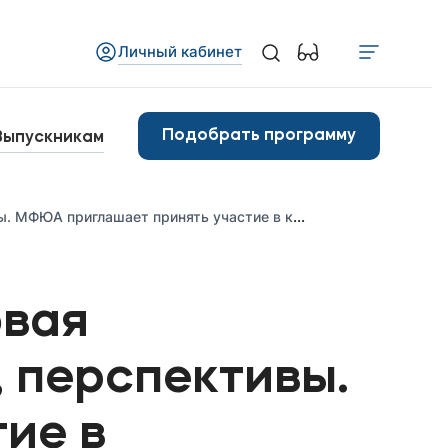
Личный кабинет
Медиа
бъявления
Подобрать программу
Выпускникам
овости
А приглашает принять участие в конференции
Контакты
анковские реквизиты
овая
, перспективы.
ие в