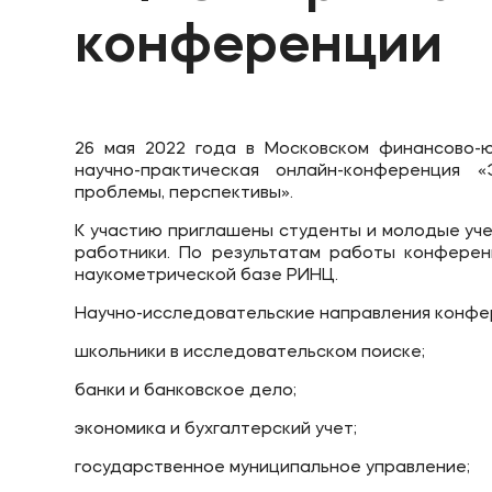
конференции
Приемная комиссия
Полезн
+7 (495) 221-10-01
Об образ
+7 (800) 200-80-66
Банковск
26 мая 2022 года в Московском финансово
научно-практическая онлайн-конференция «
проблемы, перспективы».
К участию приглашены студенты и молодые уч
работники. По результатам работы конферен
наукометрической базе РИНЦ.
Научно-исследовательские направления конфе
школьники в исследовательском поиске;
банки и банковское дело;
экономика и бухгалтерский учет;
государственное муниципальное управление;