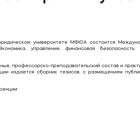
ое
Мы в соцсетях
овательной организации
ие реквизиты
-юридическом университете МФЮА состоится Междун
Экономика, управление, финансовая безопасность: 
еные, профессорско-преподавательский состав и практ
ции издается сборник тезисов, с размещением публи
ренции: