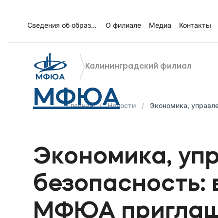
Сведения об образовательной организации
О филиале
Медиа
Контакты
Об университете
Лицензии и документы
Калининградский филиал
Сведения об образовательной организации
МФЮА
Абитуриенту
Главная
Новости
Экономика, управлен
Наука
Экономика, уп
Абитуриентам
безопасность: 
Студентам
МФЮА приглаша