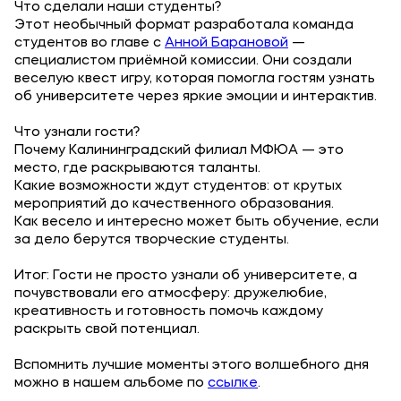
Что сделали наши студенты?
Приемная комиссия
Этот необычный формат разработала команда
студентов во главе с
Анной Барановой
—
+7 (495) 221-10-01
специалистом приёмной комиссии. Они создали
+7 (800) 200-80-66
веселую квест игру, которая помогла гостям узнать
об университете через яркие эмоции и интерактив.
Полезное
Что узнали гости?
Почему Калининградский филиал МФЮА — это
Об образовательной организации
место, где раскрываются таланты.
Какие возможности ждут студентов: от крутых
Банковские реквизиты
мероприятий до качественного образования.
Как весело и интересно может быть обучение, если
за дело берутся творческие студенты.
Мы в соцсетях
Итог: Гости не просто узнали об университете, а
почувствовали его атмосферу: дружелюбие,
креативность и готовность помочь каждому
раскрыть свой потенциал.
Подобрать программу
Вспомнить лучшие моменты этого волшебного дня
можно в нашем альбоме по
ссылке
.