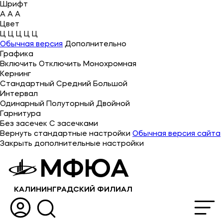
Шрифт
A
A
A
Цвет
Ц
Ц
Ц
Ц
Ц
Об университете
Обычная версия
Дополнительно
Графика
Лицензии и документы
Включить
Отключить
Монохромная
Сведения об образовательной организации
Кернинг
Стандартный
Средний
Большой
Абитуриенту
Интервал
Одинарный
Полуторный
Двойной
Наука
Гарнитура
Без засечек
С засечками
Вернуть стандартные настройки
Обычная версия сайта
Абитуриентам
Закрыть дополнительные настройки
МФЮА
Студентам
Выпускникам
КАЛИНИНГРАДСКИЙ ФИЛИАЛ
Карьера