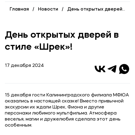
Уровни образования
Главная
Новости
День открытых дверей в стиле «Шрек»!
Среднее профессиональное образование
Высшее образование
День открытых дверей в
Дополнительное профессиональное образование
стиле «Шрек»!
Медиа
17 декабря 2024
Объявления
Новости
15 декабря гости Калининградского филиала МФЮА
Контакты
оказались в настоящей сказке! Вместо привычной
экскурсии их ждали Шрек, Фиона и другие
Банковские реквизиты
персонажи любимого мультфильма. Атмосфера
веселья, магии и дружелюбия сделала этот день
особенным.