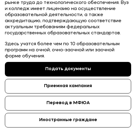
рынке труда до технологического обеспечения. Вуз
Приемная комиссия
и колледж имеет лицензию на осуществление
образовательной деятельности, а также
+7 (495) 221-10-01
аккредитацию, подтверждающую соответствие
+7 (800) 200-80-66
актуальным требованиям федеральных
государственных образовательных стандартов.
Здесь учатся более чем по 10 образовательным
Полезное
программ на очной, очно-заочной или заочной
Об образовательной организации
форме обучения.
Банковские реквизиты
Подать документы
Мы в соцсетях
Приемная кампания
Перевод в МФЮА
Подобрать программу
Иностранные граждане