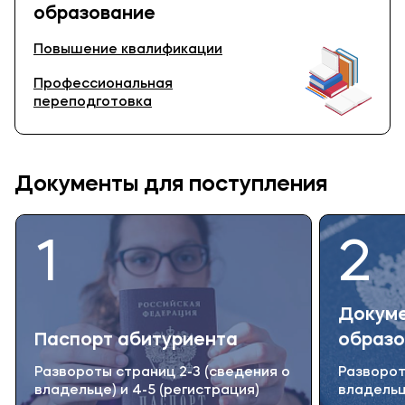
образование
Повышение квалификации
Профессиональная
переподготовка
Документы для поступления
1
2
Докуме
Паспорт абитуриента
образо
Развороты страниц 2-3 (сведения о
Разворот
владельце) и 4-5 (регистрация)
владельц