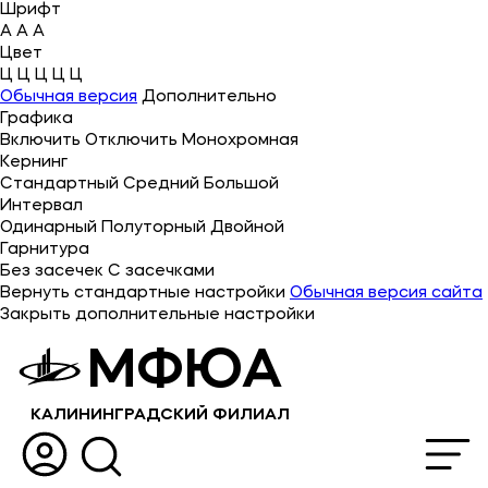
Шрифт
A
A
A
Цвет
Ц
Ц
Ц
Ц
Ц
Об университете
Обычная версия
Дополнительно
Графика
Лицензии и документы
Включить
Отключить
Монохромная
Сведения об образовательной организации
Кернинг
Стандартный
Средний
Большой
Абитуриенту
Интервал
Одинарный
Полуторный
Двойной
Наука
Гарнитура
Без засечек
С засечками
Вернуть стандартные настройки
Обычная версия сайта
Абитуриентам
Закрыть дополнительные настройки
МФЮА
Студентам
Выпускникам
КАЛИНИНГРАДСКИЙ ФИЛИАЛ
Карьера