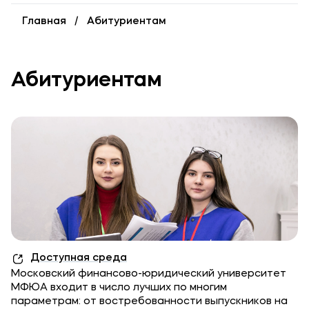
Уровни образования
Главная
Абитуриентам
Среднее профессиональное образование
Высшее образование
Абитуриентам
Дополнительное профессиональное образование
Медиа
Объявления
Новости
Контакты
Банковские реквизиты
Доступная среда
Московский финансово-юридический университет
МФЮА входит в число лучших по многим
параметрам: от востребованности выпускников на