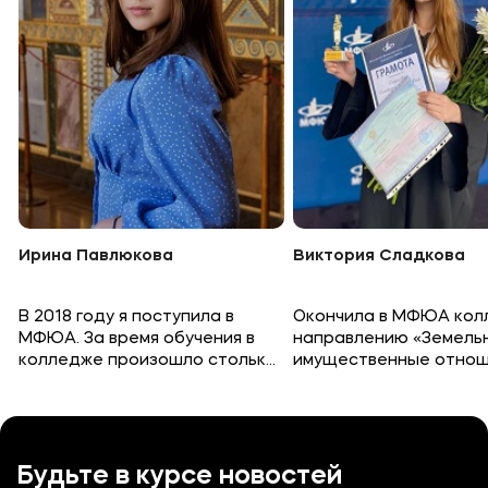
Ирина Павлюкова
Виктория Сладкова
В 2018 году я поступила в
Окончила в МФЮА кол
МФЮА. За время обучения в
направлению «Земель
колледже произошло столько
имущественные отнош
всего интересного: выездные
2020 году. По сравнен
школы актива, волонтерство
другими университета
на формах в других городах,
здесь недорогое, но
крутые межфакультетские
качественное обучени
мероприятия. Я поняла, что
предоставили возмож
Будьте в курсе новостей