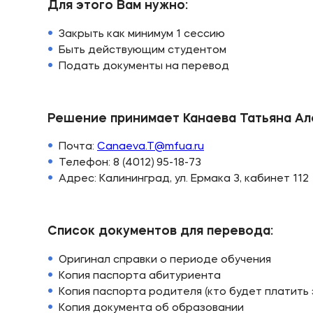
Для этого Вам нужно:
Приемная комиссия
Полезн
Закрыть как минимум 1 сессию
Быть действующим студентом
+7 (495) 221-10-01
Об образ
Подать документы на перевод
+7 (800) 200-80-66
Банковск
Решение принимает Канаева Татьяна А
Почта:
Canaeva.T@mfua.ru
Телефон: 8 (4012) 95-18-73
Адрес: Калининград, ул. Ермака 3, кабинет 112
Список документов для перевода:
Оригинал справки о периоде обучения
Копия паспорта абитуриента
Копия паспорта родителя (кто будет платить 
Копия документа об образовании