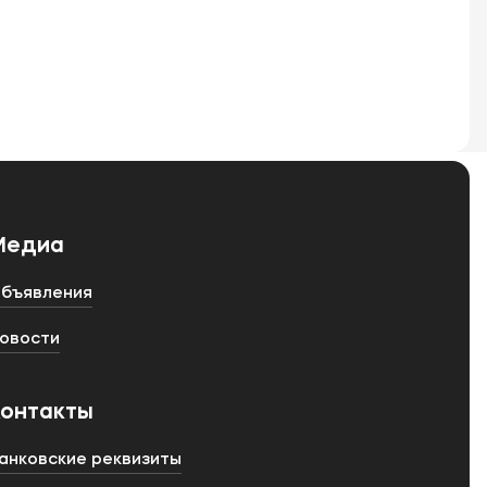
Медиа
бъявления
овости
Контакты
анковские реквизиты