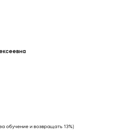
ое
Мы в соцсетях
овательной организации
ие реквизиты
лексеевна
за обучение и возвращать 13%)