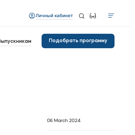
Личный кабинет
Медиа
бъявления
Подобрать программу
Выпускникам
овости
Контакты
анковские реквизиты
06 March 2024