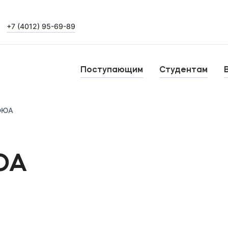
+7 (4012) 95-69-89
Выпускникам
Карьера
О
Поступающим
Студентам
Н
Уровни образования
ФЮА
Среднее профессиональное образование
Высшее образование
Б
ЮА
Дополнительное профессиональное образование