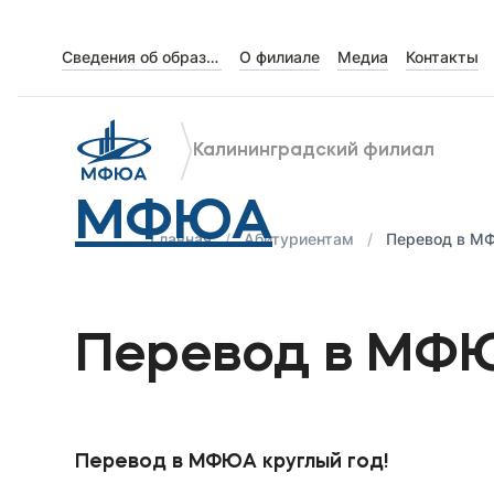
Сведения об образовательной организации
О филиале
Медиа
Контакты
Об университете
Лицензии и документы
Калининградский филиал
Сведения об образовательной организации
МФЮА
Абитуриенту
Главная
Абитуриентам
Перевод в М
Наука
Перевод в МФ
Абитуриентам
Студентам
Перевод в МФЮА круглый год!