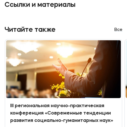
Ссылки и материалы
Приемная комиссия
+7 (495) 221-10-01
+7 (800) 200-80-66
Читайте также
Все
Полезное
Об образовательной организации
Банковские реквизиты
Мы в соцсетях
III региональная научно-практическая
Подобрать программу
конференция «Современные тенденции
развития социально-гуманитарных наук»