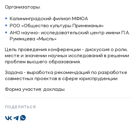
Организаторы:
Уровни образования
Калининградский филиал МФЮА
Среднее профессиональное образование
РОО «Общество культуры Принеманья»
Высшее образование
АНО научно- исследовательский центр имени П.А.
Румянцева «Мысль»
Дополнительное профессиональное образование
Цель проведения конференции - дискуссия о роли,
месте и значении научных исследований в решении
Медиа
проблем высшего образования.
Объявления
Задача - выработка рекомендаций по разработке
совместных проектов в сфере юриспруденции.
Новости
Форма участия: доклады.
Контакты
ПОДЕЛИТЬСЯ
Банковские реквизиты