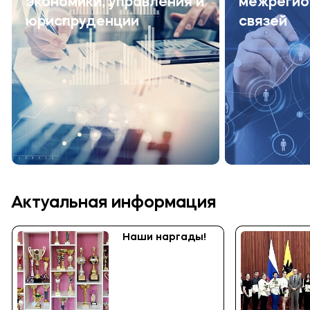
экономики, управления и
межрегио
юриспруденции
связей
Актуальная информация
Наши наргады!