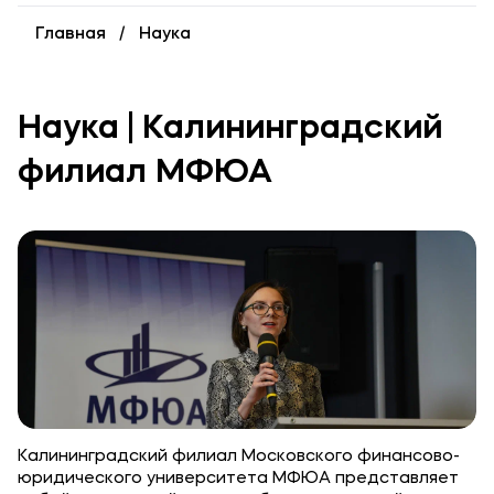
Уровни образования
Главная
Наука
Среднее профессиональное образование
Высшее образование
Наука | Калининградский
Дополнительное профессиональное образование
филиал МФЮА
Медиа
Объявления
Новости
Контакты
Банковские реквизиты
Калининградский филиал Московского финансово-
юридического университета МФЮА представляет