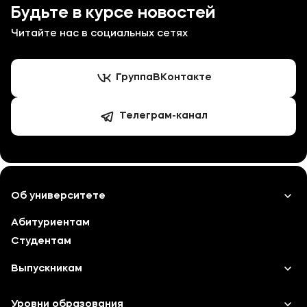
Будьте в курсе новостей
Читайте нас в социальных сетях
Группа
ВКонтакте
Телеграм-канал
Об университете
Абитуриентам
Лицензии и документы
Студентам
Сведения об образовательной организации
Выпускникам
Абитуриенту
Карьера
Уровни образования