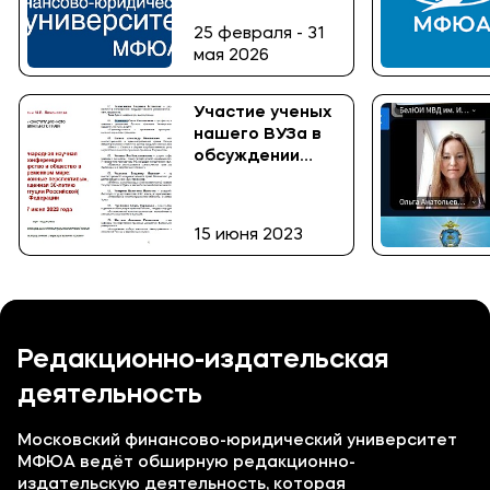
Межрегиональной
25 февраля - 31
научно -
мая 2026
практической
конференции
для
Участие ученых
преподавателей
нашего ВУЗа в
«Наука и
обсуждении
общество:
перспектив
проблемы и
развития
перспективы
конституционных
15 июня 2023
развития».
норм о
государстве и
обществе
Редакционно-издательская
деятельность
Московский финансово-юридический университет
МФЮА ведёт обширную редакционно-
издательскую деятельность, которая