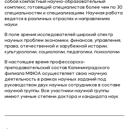
собой компактный научно-образовательный
Приемная комиссия
комплекс, готовящий специалистов более чем по 30
специальностям и специализациям. Научная работа
+7 (495) 221-10-01
ведется в различных отраслях и направлениях
науки.
+7 (800) 200-80-66
В поле зрения исследователей широкий спектр
научных проблем экономики, финансов, управления,
Полезное
права, отечественной и зарубежной истории,
культурологии, социологии, педагогики, психологии.
Об образовательной организации
В настоящее время профессорско-
Банковские реквизиты
преподавательский состав Калининградского
филиала МФЮА осуществляет свою научную
Мы в соцсетях
деятельность в рамках научных заданий под
руководством двух научных сотрудников в составе
научной группы. Все участники научной группы
имеют ученые степени доктора и кандидата наук.
Подобрать программу