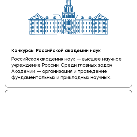
определённой области наук.
Конкурсы Российской академии наук
Российская академия наук — высшее научное
учреждение России. Среди главных задач
Академии — организация и проведение
фундаментальных и прикладных научных
исследований по проблемам естественных,
технических, гуманитарных и общественных
наук, направленных на получение новых знаний
о законах развития природы, общества,
человека, что способствует технологическому,
экономическому, социальному и культурному
развитию страны.