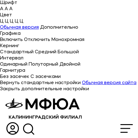
Шрифт
A
A
A
Цвет
Ц
Ц
Ц
Ц
Ц
Об университете
Обычная версия
Дополнительно
Графика
Лицензии и документы
Включить
Отключить
Монохромная
Сведения об образовательной организации
Кернинг
Стандартный
Средний
Большой
Абитуриенту
Интервал
Одинарный
Полуторный
Двойной
Наука
Гарнитура
Без засечек
С засечками
Вернуть стандартные настройки
Обычная версия сайта
Абитуриентам
Закрыть дополнительные настройки
МФЮА
Студентам
Выпускникам
КАЛИНИНГРАДСКИЙ ФИЛИАЛ
Карьера