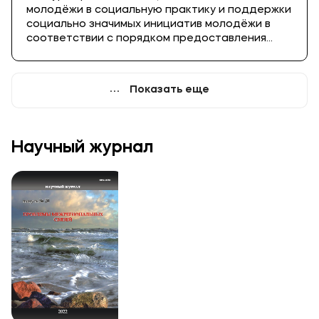
молодёжи в социальную практику и поддержки
социально значимых инициатив молодёжи в
соответствии с порядком предоставления
грантов в форме субсидий по итогам
проведения конкурса молодежных проектов,
утвержденного Постановлением
Показать еще
Правительства Калининградской области от
09.07.2015 № 402 «О проведении областного
конкурса молодежных проектов» (далее –
Порядок). В конкурсе могут принимать участие
Научный журнал
граждане Российской Федерации от 14 до 35
лет включительно (возраст определяется на
момент подачи заявки), проживающие на
территории Калининградской области.
Конкурс проводится Министерством
молодёжной политики Калининградской
области.