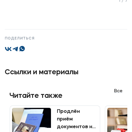
1 / 7
Приемная комиссия
+7 (495) 221-10-01
+7 (800) 200-80-66
ПОДЕЛИТЬСЯ
Полезное
Об образовательной организации
Банковские реквизиты
Ссылки и материалы
Мы в соцсетях
Все
Читайте также
Продлён
Подобрать программу
приём
документов на