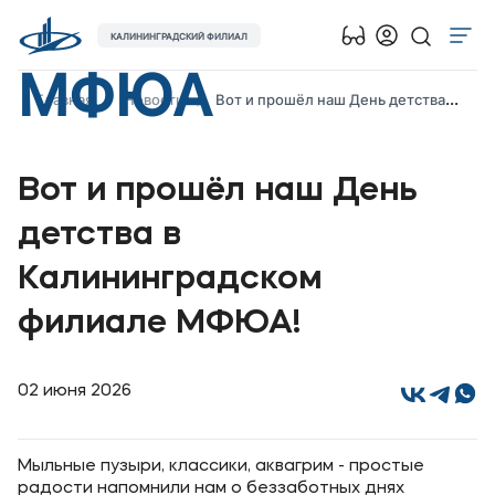
КАЛИНИНГРАДСКИЙ ФИЛИАЛ
МФЮА
Об университете
Главная
Новости
Вот и прошёл наш День детства в Калининградском филиале МФЮА!
Лицензии и документы
Сведения об образовательной организации
Вот и прошёл наш День
Абитуриенту
детства в
Наука
Калининградском
Абитуриентам
филиале МФЮА!
Студентам
02 июня 2026
Выпускникам
Мыльные пузыри, классики, аквагрим - простые
Карьера
радости напомнили нам о беззаботных днях