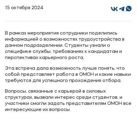
15 октября 2024
Уровни образования
Среднее профессиональное образование
Высшее образование
В рамках мероприятия сотрудники поделились
информацией о возможностях трудоустройства в
Дополнительное профессиональное образование
данном подразделении. Студенты узнали о
специфике службы, требованиях к кандидатам и
перспективах карьерного роста.
Медиа
Эта встреча дала возможность лучше понять, что
Объявления
собой представляет работа в ОМОН и какие навыки
требуются для успешного прохождения отбора.
Новости
Вопросы, связанные с карьерой в силовых
структурах, вызвали интерес среди студентов, и
Контакты
участники смогли задать представителям ОМОН все
интересующие их вопросы.
Банковские реквизиты