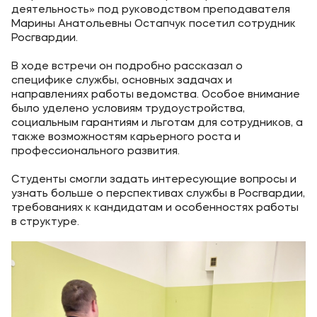
деятельность» под руководством преподавателя
Уровни образования
Марины Анатольевны Остапчук посетил сотрудник
Росгвардии.
Среднее профессиональное образование
В ходе встречи он подробно рассказал о
Высшее образование
специфике службы, основных задачах и
направлениях работы ведомства. Особое внимание
Дополнительное профессиональное образование
было уделено условиям трудоустройства,
социальным гарантиям и льготам для сотрудников, а
также возможностям карьерного роста и
Медиа
профессионального развития.
Объявления
Студенты смогли задать интересующие вопросы и
Новости
узнать больше о перспективах службы в Росгвардии,
требованиях к кандидатам и особенностях работы
в структуре.
Контакты
Банковские реквизиты