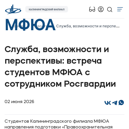
КАЛИНИНГРАДСКИЙ ФИЛИАЛ
МФЮА
Об университете
Главная
Новости
Служба, возможности и перспективы: встреча студентов МФЮА с сотрудником Росгвардии
Лицензии и документы
Сведения об образовательной организации
Служба, возможности и
Абитуриенту
перспективы: встреча
Наука
студентов МФЮА с
Абитуриентам
сотрудником Росгвардии
Студентам
02 июня 2026
Выпускникам
Студентов Калининградского филиала МФЮА
Карьера
направления подготовки «Правоохранительная