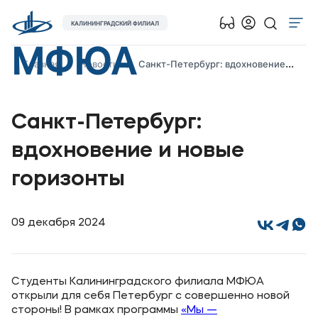
КАЛИНИНГРАДСКИЙ ФИЛИАЛ
МФЮА
Об университете
Главная
Новости
Санкт-Петербург: вдохновение и новые горизонты
Лицензии и документы
Сведения об образовательной организации
Санкт-Петербург:
Абитуриенту
вдохновение и новые
Наука
горизонты
Абитуриентам
09 декабря 2024
Студентам
Выпускникам
Студенты Калининградского филиала МФЮА
открыли для себя Петербург с совершенно новой
Карьера
стороны! В рамках программы
«Мы —