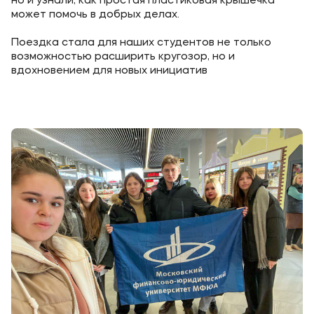
но и узнали, как простая пластиковая крышечка
может помочь в добрых делах.
Приемная комиссия
Поездка стала для наших студентов не только
+7 (495) 221-10-01
возможностью расширить кругозор, но и
+7 (800) 200-80-66
вдохновением для новых инициатив
Полезное
Об образовательной организации
Банковские реквизиты
Мы в соцсетях
Подобрать программу