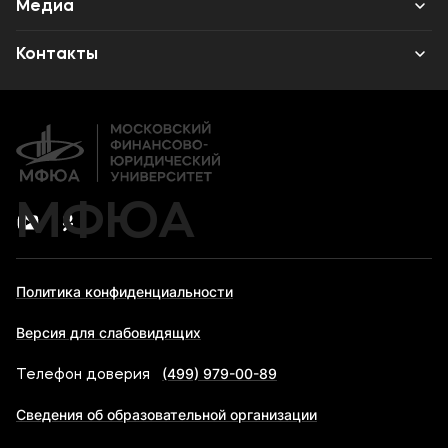
Среднее профессиональное образование
Медиа
Высшее образование
Объявления
Контакты
Дополнительное профессиональное образование
Новости
Банковские реквизиты
МФЮА
Политика конфиденциальности
Версия для слабовидящих
(499) 979-00-89
Телефон доверия
Сведения об образовательной организации