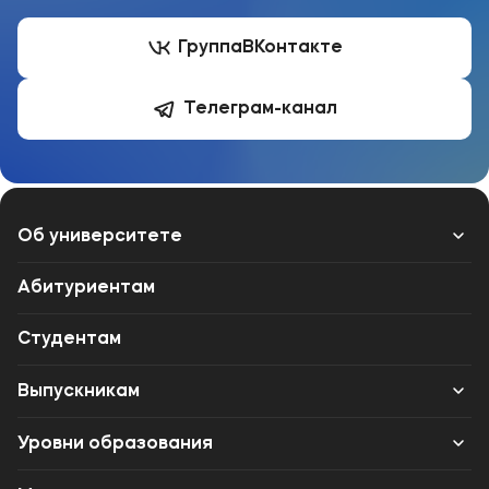
Группа
ВКонтакте
Телеграм-канал
Об университете
Лицензии и документы
Абитуриентам
Сведения об образовательной организации
Студентам
Абитуриенту
Выпускникам
Наука
Карьера
Уровни образования