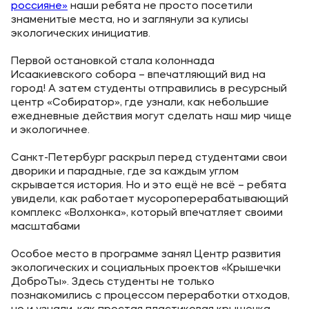
россияне»
наши ребята не просто посетили
знаменитые места, но и заглянули за кулисы
Уровни образования
экологических инициатив.
Среднее профессиональное образование
Первой остановкой стала колоннада
Высшее образование
Исаакиевского собора – впечатляющий вид на
город! А затем студенты отправились в ресурсный
Дополнительное профессиональное образование
центр «Собиратор», где узнали, как небольшие
ежедневные действия могут сделать наш мир чище
и экологичнее.
Медиа
Санкт-Петербург раскрыл перед студентами свои
Объявления
дворики и парадные, где за каждым углом
Новости
скрывается история. Но и это ещё не всё – ребята
увидели, как работает мусороперерабатывающий
комплекс «Волхонка», который впечатляет своими
Контакты
масштабами
Банковские реквизиты
Особое место в программе занял Центр развития
экологических и социальных проектов «Крышечки
ДоброТы». Здесь студенты не только
познакомились с процессом переработки отходов,