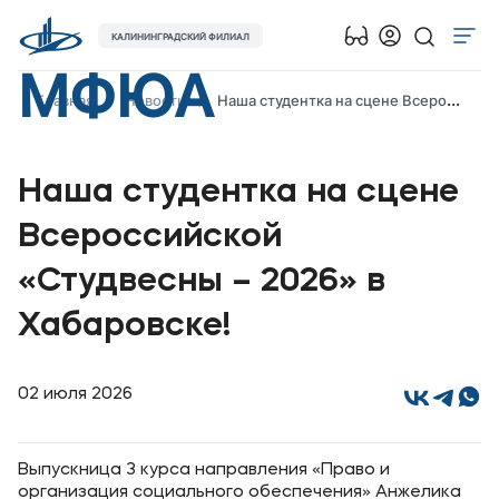
КАЛИНИНГРАДСКИЙ ФИЛИАЛ
МФЮА
Об университете
Главная
Новости
Наша студентка на сцене Всероссийской «Студвесны – 2026» в Хабаровске!
Лицензии и документы
Сведения об образовательной организации
Наша студентка на сцене
Абитуриенту
Всероссийской
Наука
«Студвесны – 2026» в
Абитуриентам
Хабаровске!
Студентам
02 июля 2026
Выпускникам
Выпускница 3 курса направления «Право и
Карьера
организация социального обеспечения» Анжелика