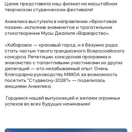
Цалик представила наш филиал на масштабном
Уровни образования
творческом студенческом фестивале!
Среднее профессиональное образование
Анжелика выступила в направлении «Фронтовая
поэзия», исполнив знаменитое и трогательное
Высшее образование
стихотворение Мусы Джалиля «Варварство».
Дополнительное профессиональное образование
«Хабаровск — красивый город, и я безумно рада
стать частью такого грандиозного Всероссийского
конкурса. Репетиции, конкурсная программа и
Медиа
знакомство с талантливыми участниками из других
делегаций — это незабываемый опыт. Очень
Объявления
благодарна руководству МФЮА за возможность
Новости
посетить "Студвесну-2026"!» — поделилась
эмоциями Анжелика.
Контакты
Гордимся нашей выпускницей и желаем огромных
успехов во всех будущих начинаниях!
Банковские реквизиты