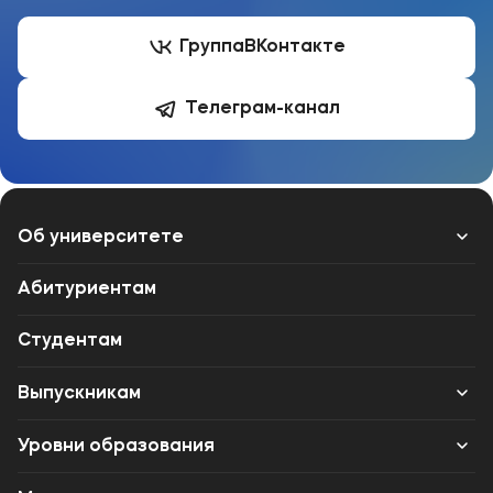
Группа
ВКонтакте
Телеграм-канал
Об университете
Лицензии и документы
Абитуриентам
Сведения об образовательной организации
Студентам
Абитуриенту
Выпускникам
Наука
Карьера
Уровни образования
Среднее профессиональное образование