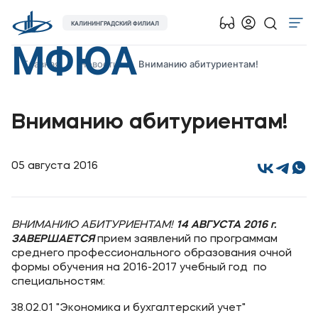
КАЛИНИНГРАДСКИЙ ФИЛИАЛ
МФЮА
Об университете
Главная
Новости
Вниманию абитуриентам!
Лицензии и документы
Сведения об образовательной организации
Вниманию абитуриентам!
Абитуриенту
Наука
05 августа 2016
Абитуриентам
ВНИМАНИЮ АБИТУРИЕНТАМ!
14 АВГУСТА 2016 г.
Студентам
ЗАВЕРШАЕТСЯ
прием заявлений по программам
среднего профессионального образования очной
формы обучения на 2016-2017 учебный год по
Выпускникам
специальностям:
Карьера
38.02.01 "Экономика и бухгалтерский учет"