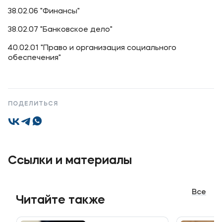
38.02.06 "Финансы"
Уровни образования
38.02.07 "Банковское дело"
Среднее профессиональное образование
40.02.01 "Право и организация социального
Высшее образование
обеспечения"
Дополнительное профессиональное образование
Медиа
ПОДЕЛИТЬСЯ
Объявления
Новости
Ссылки и материалы
Контакты
Банковские реквизиты
Все
Читайте также