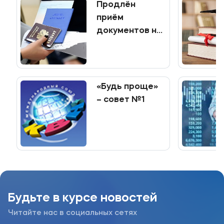
Продлён
Приемная комиссия
приём
документов на
+7 (495) 221-10-01
программы
+7 (800) 200-80-66
среднего
профессионального
Полезное
образования
«Будь проще»
Об образовательной организации
– совет №1
Банковские реквизиты
Мы в соцсетях
Будьте в курсе новостей
Подобрать программу
Читайте нас в социальных сетях