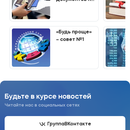
программы
Приемная комиссия
среднего
+7 (495) 221-10-01
профессионального
+7 (800) 200-80-66
образования
«Будь проще»
– совет №1
Полезное
Об образовательной организации
Банковские реквизиты
Мы в соцсетях
Будьте в курсе новостей
Читайте нас в социальных сетях
Подобрать программу
Группа
ВКонтакте