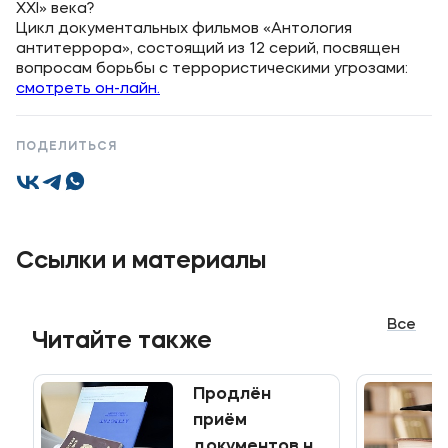
ХХI» века?
Цикл документальных фильмов «Антология
Уровни образования
антитеррора», состоящий из 12 серий, посвящен
вопросам борьбы с террористическими угрозами:
Среднее профессиональное образование
смотреть он-лайн.
Высшее образование
Дополнительное профессиональное образование
ПОДЕЛИТЬСЯ
Медиа
Объявления
Ссылки и материалы
Новости
Все
Контакты
Читайте также
Банковские реквизиты
Продлён
приём
документов на