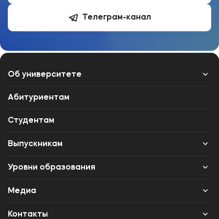
Телеграм-канал
Об университете
Лицензии и документы
Абитуриентам
Сведения об образовательной организации
Студентам
Абитуриенту
Выпускникам
Наука
Карьера
Уровни образования
Среднее профессиональное образование
Медиа
Высшее образование
Объявления
Контакты