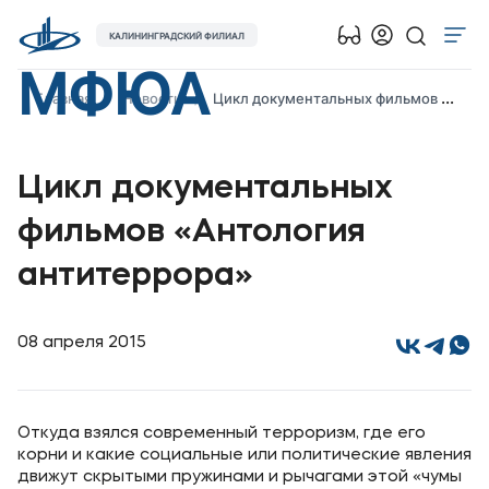
КАЛИНИНГРАДСКИЙ ФИЛИАЛ
МФЮА
Об университете
Главная
Новости
Цикл документальных фильмов «Антология антитеррора»
Лицензии и документы
Сведения об образовательной организации
Цикл документальных
Абитуриенту
фильмов «Антология
Наука
антитеррора»
Абитуриентам
08 апреля 2015
Студентам
Выпускникам
Откуда взялся современный терроризм, где его
корни и какие социальные или политические явления
Карьера
движут скрытыми пружинами и рычагами этой «чумы