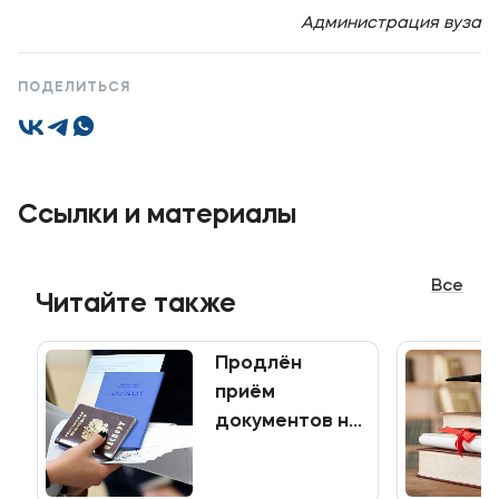
Администрация вуза
Приемная комиссия
+7 (495) 221-10-01
ПОДЕЛИТЬСЯ
+7 (800) 200-80-66
Полезное
Ссылки и материалы
Об образовательной организации
Банковские реквизиты
Все
Читайте также
Мы в соцсетях
Продлён
приём
документов на
Подобрать программу
программы
среднего