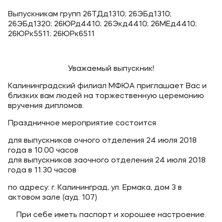
Выпускникам групп 26ТДд1310; 26ЭБд1310;
Уровни образования
26ЭБд1320; 26ЮРд4410; 26Экд4410; 26МЕд4410;
26ЮРк5511; 26ЮРк6511
Среднее профессиональное образование
Высшее образование
Дополнительное профессиональное образование
Уважаемый выпускник!
Калининградский филиал МФЮА приглашает Вас и
близких вам людей на торжественную церемонию
Медиа
вручения дипломов.
Объявления
Праздничное мероприятие состоится
Новости
для выпускников очного отделения 24 июля 2018
года в 10.00 часов
для выпускников заочного отделения 24 июля 2018
Контакты
года в 11.30 часов
Банковские реквизиты
по адресу: г. Калининград, ул. Ермака, дом 3 в
актовом зале (ауд. 107)
При себе иметь паспорт и хорошее настроение.