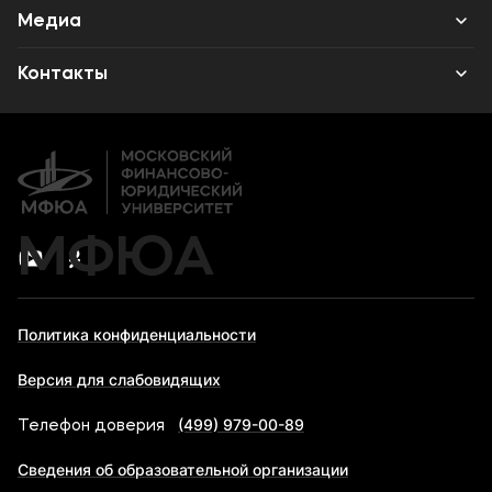
Среднее профессиональное образование
Медиа
Высшее образование
Объявления
Контакты
Дополнительное профессиональное образование
Новости
Банковские реквизиты
МФЮА
Политика конфиденциальности
Версия для слабовидящих
(499) 979-00-89
Телефон доверия
Сведения об образовательной организации