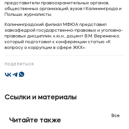
представители правоохранительных органов,
Приемная комиссия
общественных организаций, вузов г.Калининграда и
Польши, журналисты.
+7 (495) 221-10-01
Калининградский филиал МФЮА представил
+7 (800) 200-80-66
завкафедрой государственно-правовых и уголовно-
правовых дисциплин, к.ю.н., доцент В.М. Веременко,
который подготовил к конференции статью «К
Полезное
вопросу о коррупции в сфере ЖКХ».
Об образовательной организации
ПОДЕЛИТЬСЯ
Банковские реквизиты
Мы в соцсетях
Ссылки и материалы
Подобрать программу
Все
Читайте также