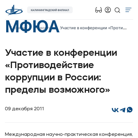
КАЛИНИНГРАДСКИЙ ФИЛИАЛ
МФЮА
Об университете
Главная
Новости
Участие в конференции «Противодействие коррупции в России: пределы возможного»
Лицензии и документы
Сведения об образовательной организации
Участие в конференции
Абитуриенту
«Противодействие
Наука
коррупции в России:
Абитуриентам
пределы возможного»
Студентам
09 декабря 2011
Выпускникам
Карьера
Международная научно-практическая конференция,