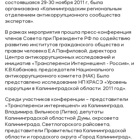
состоявшаяся 29-30 ноября 2011 г., была
организована «Калининградским региональным
Уровни образования
отделением антикоррупционного сообщества
экспертов».
Среднее профессиональное образование
В рамках мероприятия прошла пресс-конференция
Высшее образование
членов Совета при Президенте РФ по содействию
Дополнительное профессиональное образование
развитию институтов гражданского общества и
правам человека Е.А.Панфиловой, директора
Центра антикоррупционных исследований и
Медиа
инициатив «Трансперенси Интернешенл - Россия», и
К.В.Кабанова, председателя Национального
Объявления
антикоррупционного комитета (НАК). Было
представлено исследование НП КРАСЭ «Уровень
Новости
коррупции в Калининградской области. 2011 год».
Среди участников конференции – представители
Контакты
«Трансперенси интернешенл» из Калининграда,
Владимира, Вильнюса (Литва), депутаты
Банковские реквизиты
Калининградской областной Думы, окрсовета
Калининграда, Светлогорского райсовета,
представители Правительства Калининградской
области и городского округа «Город Калининград»,