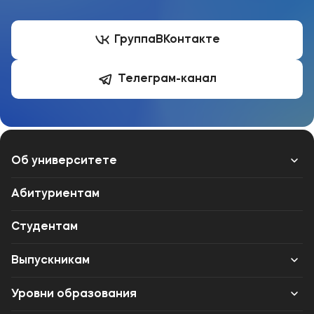
Группа
ВКонтакте
Телеграм-канал
Об университете
Лицензии и документы
Абитуриентам
Сведения об образовательной организации
Студентам
Абитуриенту
Выпускникам
Наука
Карьера
Уровни образования