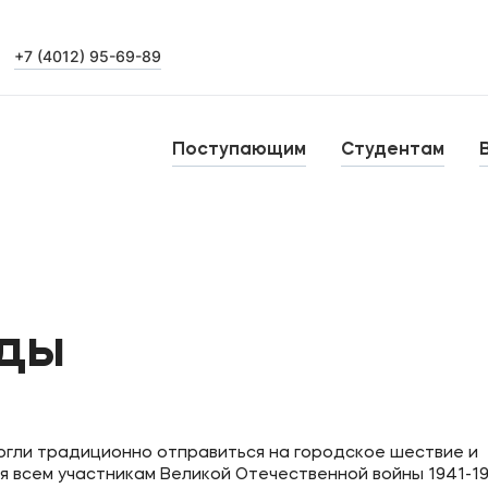
+7 (4012) 95-69-89
Выпускникам
Карьера
О
Поступающим
Студентам
Н
Уровни образования
Среднее профессиональное образование
Высшее образование
Б
ды
Дополнительное профессиональное образование
огли традиционно отправиться на городское шествие и
 всем участникам Великой Отечественной войны 1941-194