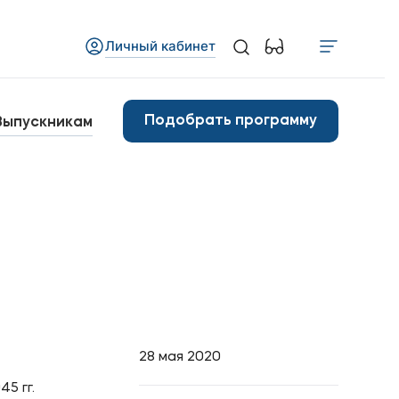
Личный кабинет
Медиа
бъявления
Подобрать программу
Выпускникам
овости
Контакты
анковские реквизиты
28 мая 2020
5 гг.