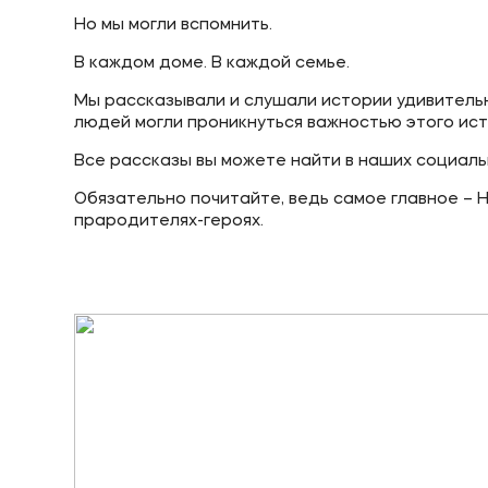
Но мы могли вспомнить.
Приемная комиссия
Полезн
В каждом доме. В каждой семье.
+7 (495) 221-10-01
Об образ
Мы рассказывали и слушали истории удивительн
людей могли проникнуться важностью этого ист
+7 (800) 200-80-66
Банковск
Все рассказы вы можете найти в наших соци
Обязательно почитайте, ведь самое главное – Н
прародителях-героях.