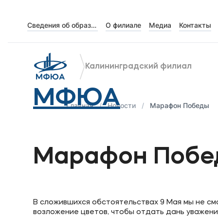
Сведения об образовательной организации
О филиале
Медиа
Контакты
Об университете
Лицензии и документы
Калининградский филиал
Сведения об образовательной организации
МФЮА
Абитуриенту
Главная
Новости
Марафон Победы
Наука
Марафон Побе
Абитуриентам
Студентам
В сложившихся обстоятельствах 9 Мая мы не см
возложение цветов, чтобы отдать дань уважения