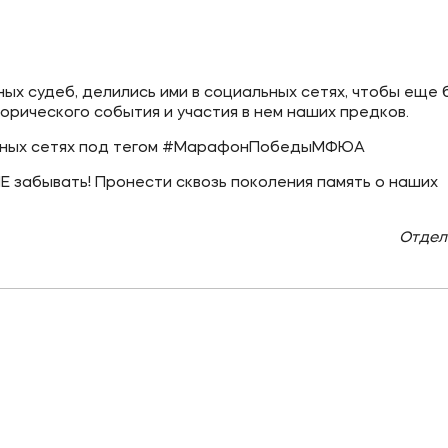
ое
Мы в соцсетях
овательной организации
ых судеб, делились ими в социальных сетях, чтобы еще
орического события и участия в нем наших предков.
ие реквизиты
альных сетях под тегом #МарафонПобедыМФЮА
Е забывать! Пронести сквозь поколения память о наших
Отдел