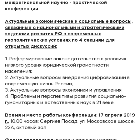
межрегиональной научно - практической
конференции
Уровни образования
Актуальные экономические и социальные вопросы,
Среднее профессиональное образование
связанные с национальными и стратегическими
Высшее образование
задачами развития РФ в современных
геополитических условиях по 4 секциям для
Дополнительное профессиональное образование
открытых дискуссий:
1. Реформирование законодательства в условиях
Медиа
низкого уровня юридической грамотности
населения;
Объявления
2. Актуальные вопросы внедрения цифровизации в
Новости
современную жизнь России;
3. Актуальные вопросы экономики и управления;
4. Проблемы и перспективы развития социально-
Контакты
гуманитарных и естественных наук в 21 веке.
Банковские реквизиты
Время и место работы конференции:
17 апреля 2019
г.,
10.00 часов; Сергиев Посад, ул. Московское шоссе,
22А, актовый зал