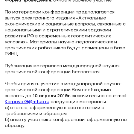
Форма проведения:
очное
и
заочное
участие
Приемная комиссия
По материалам конференции предполагается
выпуск электронного издания «Актуальные
+7 (495) 221-10-01
экономические и социальные вопросы, связанные с
+7 (800) 200-80-66
национальными и стратегическими задачами
развития РФ в современных геополитических
условиях». Материалы научно-педагогических и
Полезное
практических работников будут размещены в базе
РИНЦ.
Об образовательной организации
Публикация материалов международной научно-
Банковские реквизиты
практической конференции бесплатная.
Чтобы принять участие в международной научно-
Мы в соцсетях
практической конференции Вам необходимо
выслать до 1
0 апреля 2019г.
включительно на e-mail:
Karpova.G@mfua.ru
следующие материалы:
а) статью, оформленную в соответствии с
требованиями и образцом;
Подобрать программу
б) анкету участника конференции, оформленную по
образцу.