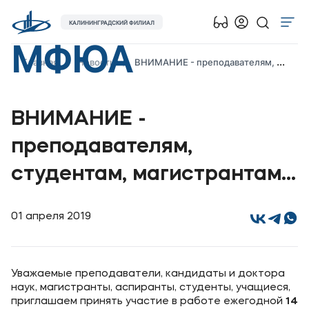
КАЛИНИНГРАДСКИЙ ФИЛИАЛ
МФЮА
Об университете
Главная
Новости
ВНИМАНИЕ - преподавателям, студентам, магистрантам...
Лицензии и документы
Сведения об образовательной организации
ВНИМАНИЕ -
Абитуриенту
преподавателям,
Наука
студентам, магистрантам...
Абитуриентам
01 апреля 2019
Студентам
Выпускникам
Уважаемые преподаватели, кандидаты и доктора
наук, магистранты, аспиранты, студенты, учащиеся,
Карьера
приглашаем принять участие в работе ежегодной
14