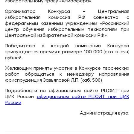
избирательному праву «Атмосфера».
Уровни образования
Организатор Конкурса – Центральная
избирательная комиссия РФ совместно с
Среднее профессиональное образование
федеральным казенным учреждением «Российский
центр обучения избирательным технологиям при
Высшее образование
Центральной избирательной комиссии РФ».
Дополнительное профессиональное образование
Победителю в каждой номинации Конкурса
присуждается премия в размере 100 000 (сто тысяч)
рублей.
Медиа
Желающим принять участие в Конкурсе творческих
Объявления
работ обращаться к менеджеру направления
Новости
юриспруденция Завьяловой Л.П. (каб. 506).
Подробности на официальном сайте РЦОИТ при
ЦИК России
официальном сайте РЦОИТ при ЦИК
Контакты
России
.
Банковские реквизиты
Администрация вуза.