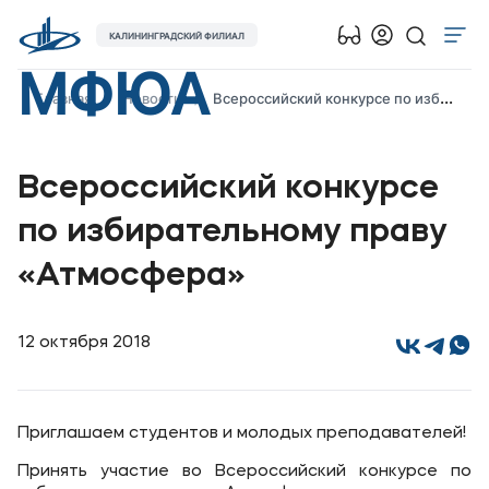
КАЛИНИНГРАДСКИЙ ФИЛИАЛ
МФЮА
Об университете
Главная
Новости
Всероссийский конкурсе по избирательному праву «Атмосфера»
Лицензии и документы
Сведения об образовательной организации
Всероссийский конкурсе
Абитуриенту
по избирательному праву
Наука
«Атмосфера»
Абитуриентам
12 октября 2018
Студентам
Выпускникам
Приглашаем студентов и молодых преподавателей!
Карьера
Принять участие во Всероссийский конкурсе по