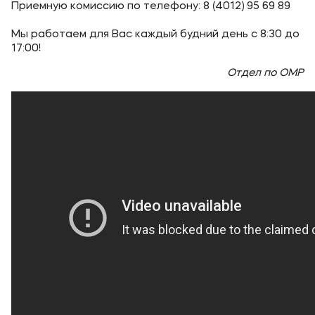
Приемную комиссию по телефону: 8 (4012) 95 69 89
Уровни образования
Мы работаем для Вас каждый будний день с 8:30 до
17:00!
Среднее профессиональное образование
Отдел по ОМР
Высшее образование
Дополнительное профессиональное образование
Медиа
Объявления
Новости
Контакты
Банковские реквизиты