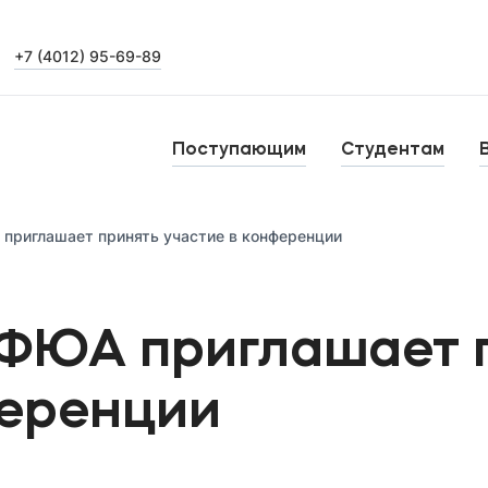
+7 (4012) 95-69-89
Выпускникам
Карьера
О
Поступающим
Студентам
Н
Уровни образования
приглашает принять участие в конференции
Среднее профессиональное образование
Высшее образование
Б
ФЮА приглашает 
Дополнительное профессиональное образование
ференции