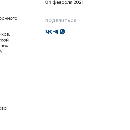
04 февраля 2021
Подобрать программу
ронного
ПОДЕЛИТЬСЯ
ков,
ской
ва».
й
ава;