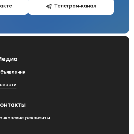
такте
Телеграм-канал
Медиа
бъявления
овости
Контакты
анковские реквизиты