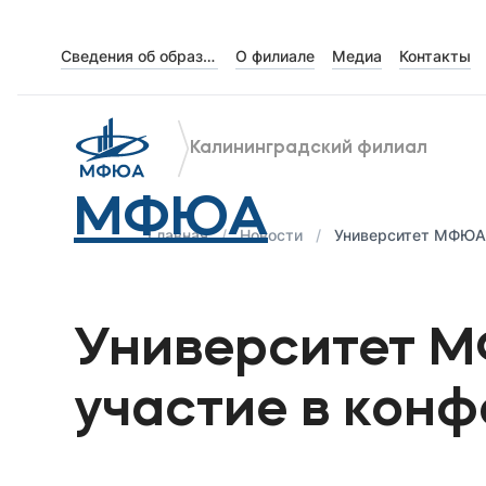
Сведения об образовательной организации
О филиале
Медиа
Контакты
Об университете
Лицензии и документы
Калининградский филиал
Сведения об образовательной организации
МФЮА
Абитуриенту
Главная
Новости
Университет МФЮА 
Наука
Университет М
Абитуриентам
участие в кон
Студентам