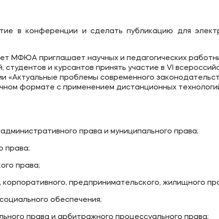
ое
Мы в соцсетях
тие в конференции и сделать публикацию для элект
овательной организации
ет МФЮА приглашает научных и педагогических работни
ие реквизиты
, студентов и курсантов принять участие в VI всероссий
ии «Актуальные проблемы современного законодательст
 очном формате с применением дистанционных технологи
 административного права и муниципального права;
о права;
ого права;
 корпоративного, предпринимательского, жилищного пр
 социального обеспечения;
ьного права и арбитражного процессуального права;