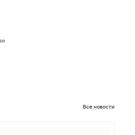
да
Все
новости