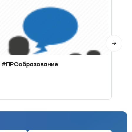
#ПРОобразование
«Бу