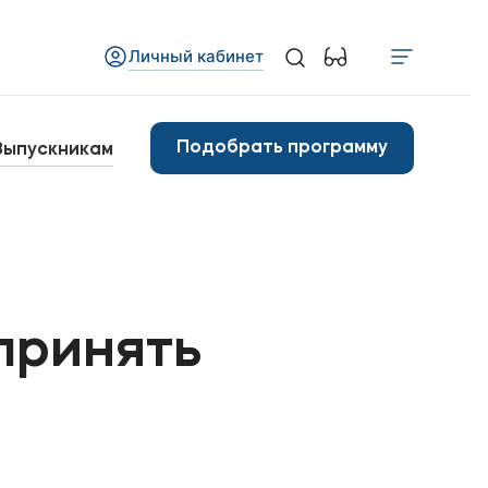
Личный кабинет
Медиа
бъявления
Подобрать программу
Выпускникам
овости
Контакты
анковские реквизиты
принять