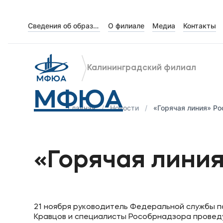
Сведения об образовательной организации
О филиале
Медиа
Контакты
Об университете
Лицензии и документы
Калининградский филиал
Сведения об образовательной организации
МФЮА
Абитуриенту
Главная
Новости
«Горячая линия» Р
Наука
«Горячая лини
Абитуриентам
Студентам
21 ноября руководитель Федеральной службы п
Кравцов и специалисты Рособрнадзора проведу