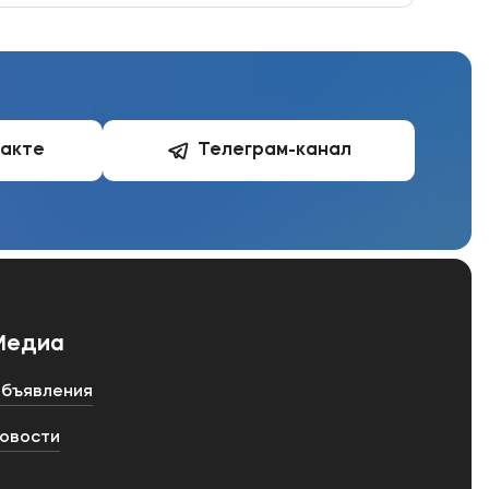
такте
Телеграм-канал
Медиа
бъявления
овости