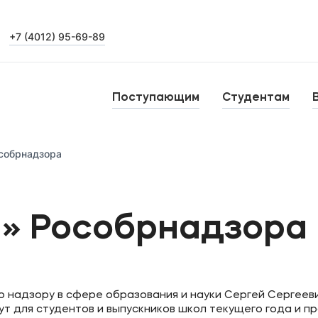
+7 (4012) 95-69-89
Выпускникам
Карьера
О
Поступающим
Студентам
Н
Уровни образования
особрнадзора
Среднее профессиональное образование
Высшее образование
Б
я» Рособрнадзора
Дополнительное профессиональное образование
о надзору в сфере образования и науки Сергей Сергеев
т для студентов и выпускников школ текущего года и п