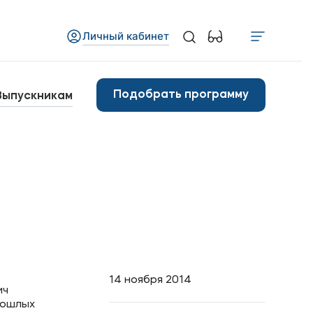
Личный кабинет
Медиа
бъявления
Подобрать программу
Выпускникам
овости
Контакты
анковские реквизиты
14 ноября 2014
ич
рошлых