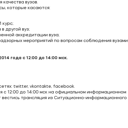
 качества вузов.
ы, которые касаются:
ое
Мы в соцсетях
 курс;
овательной организации
в другой вуз;
венной аккредитации вуза;
ие реквизиты
адзорных мероприятий по вопросам соблюдения вузами
2014 года с 12:00 до 14:00 мск.
ях: twitter, vkontakte, facebook.
ря с 12:00 до 14:00 мск на официальном информационном
т вестись трансляция из Ситуационно-информационного