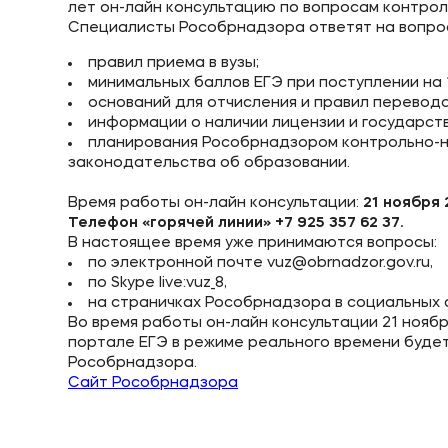
лет он-лайн консультацию по вопросам контроля
Специалисты Рособрнадзора ответят на вопрос
Приемная комиссия
Полезн
правил приема в вузы;
минимальных баллов ЕГЭ при поступлении на 1
+7 (495) 221-10-01
Об образ
оснований для отчисления и правил перевода 
информации о наличии лицензии и государст
+7 (800) 200-80-66
Банковск
планирования Рособрнадзором контрольно-н
законодательства об образовании.
Время работы он-лайн консультации:
21 ноября 
Телефон «горячей линии» +7 925 357 62 37.
В настоящее время уже принимаются вопросы:
по электронной почте vuz@obrnadzor.gov.ru,
по Skype live:vuz_8,
на страничках Рособрнадзора в социальных сет
Во время работы он-лайн консультации 21 нояб
портале ЕГЭ в режиме реального времени буде
Рособрнадзора.
Сайт Рособрнадзора