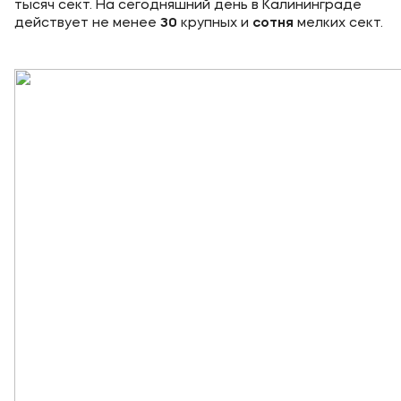
тысяч сект. На сегодняшний день в Калининграде
Приемная комиссия
действует не менее
30
крупных и
сотня
мелких сект.
+7 (495) 221-10-01
+7 (800) 200-80-66
Полезное
Об образовательной организации
Банковские реквизиты
Мы в соцсетях
Подобрать программу