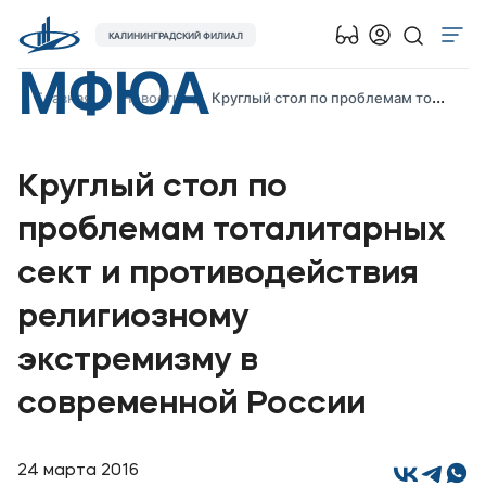
КАЛИНИНГРАДСКИЙ ФИЛИАЛ
МФЮА
Об университете
Главная
Новости
Круглый стол по проблемам тоталитарных сект и противодействия религиозному экстремизму в современной России
Лицензии и документы
Сведения об образовательной организации
Круглый стол по
Абитуриенту
проблемам тоталитарных
Наука
сект и противодействия
Абитуриентам
религиозному
экстремизму в
Студентам
современной России
Выпускникам
Карьера
24 марта 2016