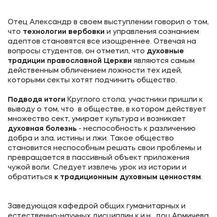
Отец Александр в своем выступлении говорил о том,
что
технологии вербовки
и управления сознанием
адептов становятся все изощреннее. Отвечая на
вопросы студентов, он отметил, что
духовные
традиции православной Церкви
являются самым
действенным обличением ложности тех идей,
которыми секты хотят подчинить общество.
Подводя итоги
Круглого стола, участники пришли к
выводу о том, что в обществе, в котором действует
множество сект, умирает культура и возникает
духовная болезнь
- неспособность к различению
добра и зла, истины и лжи. Такое общество
становится неспособным решать свои проблемы и
превращается в пассивный объект приложения
чужой воли. Следует извлечь урок из истории и
обратиться
к традиционным духовным ценностям
.
Заведующая кафедрой общих гуманитарных и
естественно-научных дисциплин к.и.н., доц.Армичева