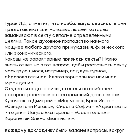
Гуров И.Д. отметил, что
наибольшую опасность
они
представляют для молодых людей, которых
заманивают в секту с вполне определенными
целями. Такое духовное господство намного
мощнее любого другого принуждения, физического
или экономического.
Каковы же характерные
признаки секты
? Нужно
знать ответ на этот вопрос, дабы распознать секту,
маскирующуюся, например, под культурное,
образовательное, благотворительное или иное
учреждение.
Студенты подготовили
доклады
по наиболее
распространенным на сегодняшний день сектам:
Кулаченков Дмитрий – «Мормоны», Брык Иван –
«Свидетели Иеговы», Сирота София – «Адвентисты
7-го дня», Лагуза Екатерина – «Саентология»,
Карапетян Элена «Баптисты».
Каждому докладчику
были заданы вопросы, вокруг