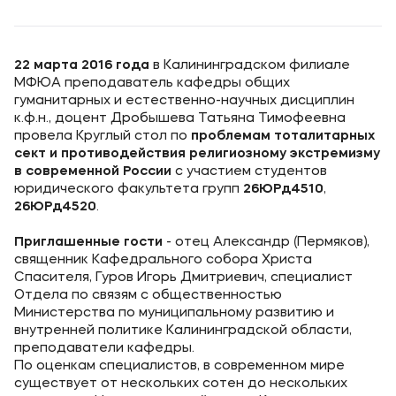
Уровни образования
Среднее профессиональное образование
22 марта 2016 года
в Калининградском филиале
МФЮА преподаватель кафедры общих
Высшее образование
гуманитарных и естественно-научных дисциплин
к.ф.н., доцент Дробышева Татьяна Тимофеевна
Дополнительное профессиональное образование
провела Круглый стол по
проблемам тоталитарных
сект и противодействия религиозному экстремизму
в современной России
с участием студентов
Медиа
юридического факультета групп
26ЮРд4510
,
26ЮРд4520
.
Объявления
Новости
Приглашенные гости
- отец Александр (Пермяков),
священник Кафедрального собора Христа
Спасителя, Гуров Игорь Дмитриевич, специалист
Контакты
Отдела по связям с общественностью
Министерства по муниципальному развитию и
Банковские реквизиты
внутренней политике Калининградской области,
преподаватели кафедры.
По оценкам специалистов, в современном мире
существует от нескольких сотен до нескольких