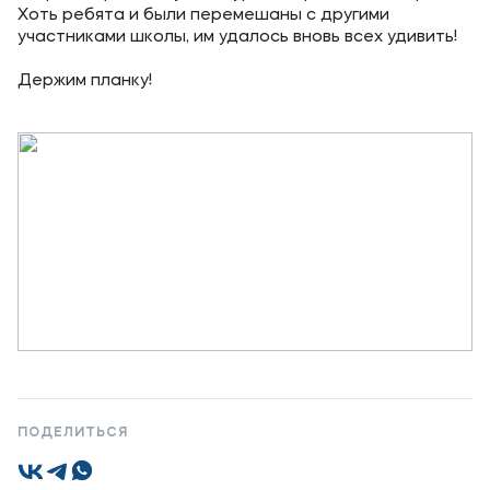
Хоть ребята и были перемешаны с другими
Уровни образования
участниками школы, им удалось вновь всех удивить!
Среднее профессиональное образование
Держим планку!
Высшее образование
Дополнительное профессиональное образование
Медиа
Объявления
Новости
Контакты
Банковские реквизиты
ПОДЕЛИТЬСЯ