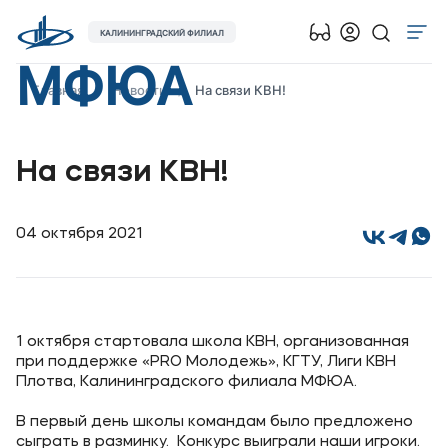
КАЛИНИНГРАДСКИЙ ФИЛИАЛ
МФЮА
Об университете
Главная
Новости
На связи КВН!
Лицензии и документы
Сведения об образовательной организации
На связи КВН!
Абитуриенту
Наука
04 октября 2021
Абитуриентам
Студентам
1 октября стартовала школа КВН, организованная
при поддержке «PRO Молодежь», КГТУ, Лиги КВН
Плотва, Калининградского филиала МФЮА.
Выпускникам
В первый день школы командам было предложено
Карьера
сыграть в разминку. Конкурс выиграли наши игроки.