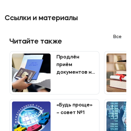
Приемная комиссия
Ссылки и материалы
+7 (495) 221-10-01
+7 (800) 200-80-66
Все
Читайте также
Полезное
Об образовательной организации
Продлён
приём
Банковские реквизиты
документов на
программы
Мы в соцсетях
среднего
профессионального
образования
«Будь проще»
– совет №1
Подобрать программу