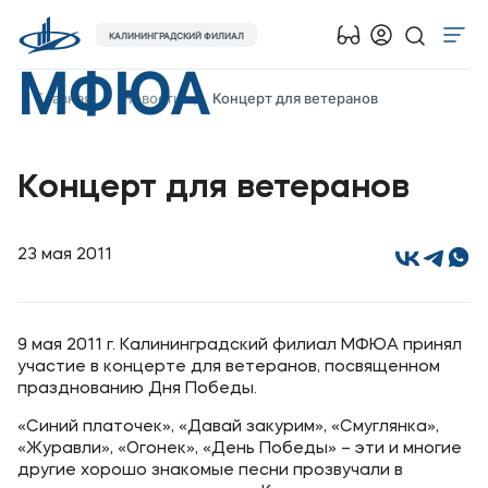
КАЛИНИНГРАДСКИЙ ФИЛИАЛ
МФЮА
Об университете
Главная
Новости
Концерт для ветеранов
Лицензии и документы
Сведения об образовательной организации
Концерт для ветеранов
Абитуриенту
Наука
23 мая 2011
Абитуриентам
9 мая 2011 г. Калининградский филиал МФЮА принял
Студентам
участие в концерте для ветеранов, посвященном
празднованию Дня Победы.
Выпускникам
«Синий платочек», «Давай закурим», «Смуглянка»,
«Журавли», «Огонек», «День Победы» – эти и многие
Карьера
другие хорошо знакомые песни прозвучали в