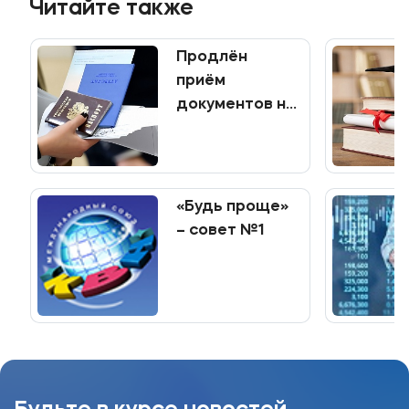
Читайте также
Приемная комиссия
Продлён
+7 (495) 221-10-01
приём
+7 (800) 200-80-66
документов на
программы
Полезное
среднего
профессионального
Об образовательной организации
образования
«Будь проще»
Банковские реквизиты
– совет №1
Мы в соцсетях
Подобрать программу