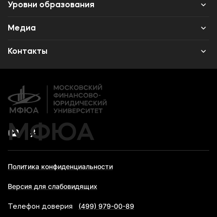
Карьера
Уровни образования
Среднее профессиональное образование
Медиа
Высшее образование
Объявления
Контакты
Дополнительное профессиональное образование
Новости
Банковские реквизиты
МФЮА
Политика конфиденциальности
Версия для слабовидящих
(499) 979-00-89
Телефон доверия