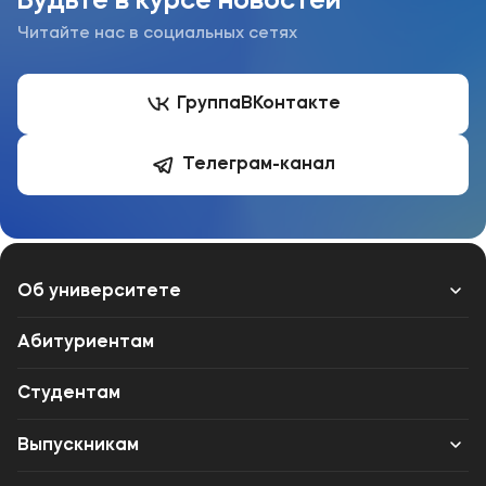
Будьте в курсе новостей
Читайте нас в социальных сетях
Группа
ВКонтакте
Телеграм-канал
Об университете
Лицензии и документы
Абитуриентам
Сведения об образовательной организации
Студентам
Абитуриенту
Выпускникам
Наука