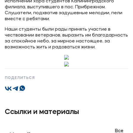
исполнении хора студентов Калининградского
филиала, выступившего в пос. Прибрежном.
Уровни образования
Слушатели, подхватив задушевные мелодии, пели
вместе с ребятами.
Среднее профессиональное образование
Наши студенты были рады принять участие в
Высшее образование
чествовании ветеранов, выразить им благодарность
Дополнительное профессиональное образование
за спокойное небо, за мирное настоящее, за
возможность жить и радоваться жизни.
Медиа
Объявления
ПОДЕЛИТЬСЯ
Новости
Контакты
Банковские реквизиты
Ссылки и материалы
Все