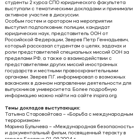
студенты 2 курса СПО юридического факультета
выступали с тематическими докладами и принимали
Уровни образования
активное участие в дискуссии.
Особым гостем и оратором на мероприятии
Среднее профессиональное образование
выступил подполковник полиции, кандидат
Высшее образование
юридических наук, представитель ООН от
Российской Федерации, Зверев Петр Геннадьевич,
Дополнительное профессиональное образование
который рассказал студентам о целях, задачах и
роли представителей специальных миссий ООН за
пределами РФ, а также о взаимодействии с
Медиа
представителями других миссий иностранных
государств и местными правоохранительными
Объявления
органами. Зверев П.Г. информировал о возможных
Новости
вакансиях в данном направлении деятельности для
выпускников университета. Более подробную
информацию можно найти на сайте inspira.org.
Контакты
Темы докладов выступающих:
Банковские реквизиты
Татьяна Старовойтова – «Борьба с международным
терроризмом»
Марина Булычева – «Международная безопасность»
и документальный фильм, посвященный теракту в