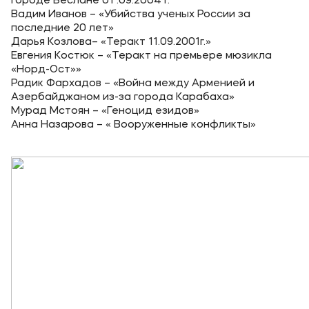
городе Беслане 01 .09.2004 г.
Вадим Иванов – «Убийства ученых России за
Приемная комиссия
последние 20 лет»
Дарья Козлова– «Теракт 11.09.2001г.»
+7 (495) 221-10-01
Евгения Костюк – «Теракт на премьере мюзикла
+7 (800) 200-80-66
«Норд-Ост»»
Радик Фархадов – «Война между Арменией и
Азербайджаном из-за города Карабаха»
Полезное
Мурад Мстоян – «Геноцид езидов»
Анна Назарова – « Вооруженные конфликты»
Об образовательной организации
Банковские реквизиты
Мы в соцсетях
Подобрать программу