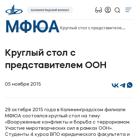
КАЛИНИНГРАДСКИЙ ФИЛИАЛ
МФЮА
Об университете
Главная
Новости
Круглый стол с представителем ООН
Лицензии и документы
Сведения об образовательной организации
Круглый стол с
Абитуриенту
представителем ООН
Наука
Абитуриентам
05 ноября 2015
Студентам
29 октября 2015 года в Калининградском филиале
МФЮА состоялся круглый стол на тему:
Выпускникам
«Вооруженные конфликты и борьба с терроризмом.
Участие миротворческих сил в рамках ООН».
Карьера
Студенты 4 курса ВПО юридического факультета и