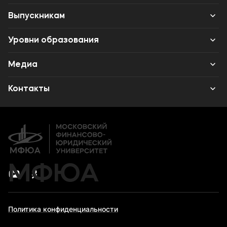
Абитуриенту
Выпускникам
Наука
Карьера
Уровни образования
Среднее профессиональное образование
Медиа
Высшее образование
Объявления
Контакты
Дополнительное профессиональное образование
Новости
Банковские реквизиты
МФЮА
Политика конфиденциальности