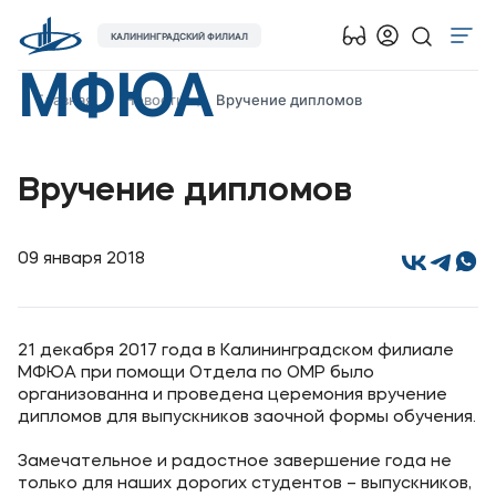
КАЛИНИНГРАДСКИЙ ФИЛИАЛ
МФЮА
Об университете
Главная
Новости
Вручение дипломов
Лицензии и документы
Сведения об образовательной организации
Вручение дипломов
Абитуриенту
Наука
09 января 2018
Абитуриентам
21 декабря 2017 года в Калининградском филиале
Студентам
МФЮА при помощи Отдела по ОМР было
организованна и проведена церемония вручение
дипломов для выпускников заочной формы обучения.
Выпускникам
Замечательное и радостное завершение года не
Карьера
только для наших дорогих студентов – выпускников,