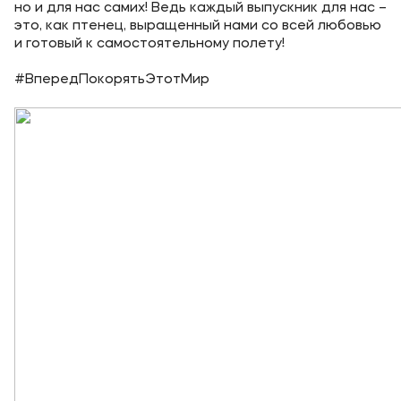
но и для нас самих! Ведь каждый выпускник для нас –
это, как птенец, выращенный нами со всей любовью
Уровни образования
и готовый к самостоятельному полету!
Среднее профессиональное образование
#ВпередПокорятьЭтотМир
Высшее образование
Дополнительное профессиональное образование
Медиа
Объявления
Новости
Контакты
Банковские реквизиты