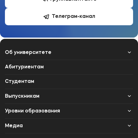
Телеграм-канал
Об университете
Лицензии и документы
Абитуриентам
Сведения об образовательной организации
Студентам
Абитуриенту
Выпускникам
Наука
Карьера
Уровни образования
Среднее профессиональное образование
Медиа
Высшее образование