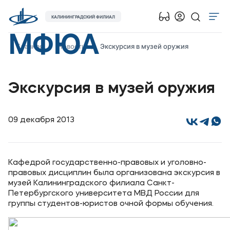
КАЛИНИНГРАДСКИЙ ФИЛИАЛ
МФЮА
Об университете
Главная
Новости
Экскурсия в музей оружия
Лицензии и документы
Сведения об образовательной организации
Экскурсия в музей оружия
Абитуриенту
Наука
09 декабря 2013
Абитуриентам
Кафедрой государственно-правовых и уголовно-
Студентам
правовых дисциплин была организована экскурсия в
музей Калининградского филиала Санкт-
Петербургского университета МВД России для
Выпускникам
группы студентов-юристов очной формы обучения.
Карьера