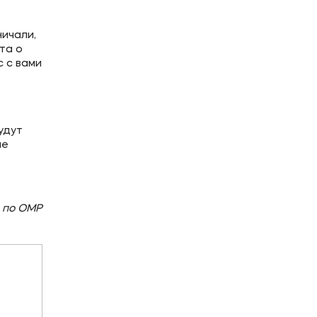
ничали,
та о
с с вами
удут
не
 по ОМР