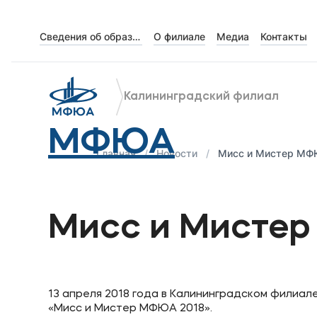
Сведения об образовательной организации
О филиале
Медиа
Контакты
Об университете
Лицензии и документы
Калининградский филиал
Сведения об образовательной организации
МФЮА
Абитуриенту
Главная
Новости
Мисс и Мистер МФ
Наука
Мисс и Мисте
Абитуриентам
Студентам
13 апреля 2018 года в Калининградском фили
«Мисс и Мистер МФЮА 2018».