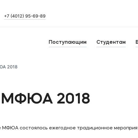
+7 (4012) 95-69-89
Выпускникам
Карьера
О
Поступающим
Студентам
Н
Уровни образования
ЮА 2018
Среднее профессиональное образование
Высшее образование
Б
р МФЮА 2018
Дополнительное профессиональное образование
але МФЮА состоялось ежегодное традиционное мероприя