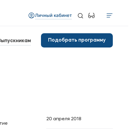
Личный кабинет
Медиа
бъявления
Подобрать программу
Выпускникам
овости
Контакты
анковские реквизиты
20 апреля 2018
тие