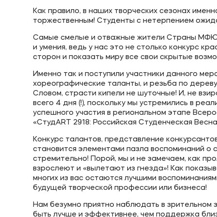
Как правило, в наших творческих сезонах именн
торжественным! Студенты с нетерпением ожида
Приемная комиссия
Полезн
Самые смелые и отважные жители Страны МФЮА
+7 (495) 221-10-01
Об образ
и умения, ведь у нас это не столько конкурс к
сторон и показать миру все свои скрытые возм
+7 (800) 200-80-66
Банковск
Именно так и поступили участники данного меро
хореографические таланты, и резьба по дереву,
Словом, страсти кипели не шуточные! И, не взир
всего 4 дня (!), поскольку мы устремились в р
успешного участия в региональном этапе Всер
«СтудART 2918: Российская Студенческая Весна!
Конкурс талантов, представление конкурсантов
становится элементами пазла воспоминаний о с
стремительно! Порой, мы и не замечаем, как п
взрослеют и «вылетают из гнезда»! Как показы
многих из вас остаются лучшими воспоминаниями
будущей творческой профессии или бизнеса!
Нам безумно приятно наблюдать в зрительном з
быть лучше и эффективнее, чем поддержка близ