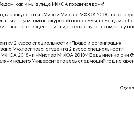
едам, как и мы в лице МФЮА гордимся вами!
м году конкурсанты «Мисс и Мистер МФЮА 2018» не сопер
вшая за кулисами конкурсной программы, помощь и забо
 – все это бесценно, и свидетельствует о том, что у на
ентку 2 курса специальности «Право и организация
ана Мухтасипова, студента 2 курса специальности
 МФЮА 2018» и «Мистер МФЮА 2018»! Ведь именно они б
елями нашего Университета весь следующий год на аре
Отдел