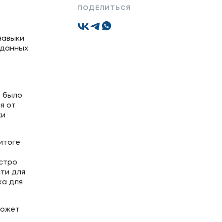
ПОДЕЛИТЬСЯ
Подобрать программу
навыки
иданных
т было
я от
жи
итоге
ыстро
ти для
ка для
может