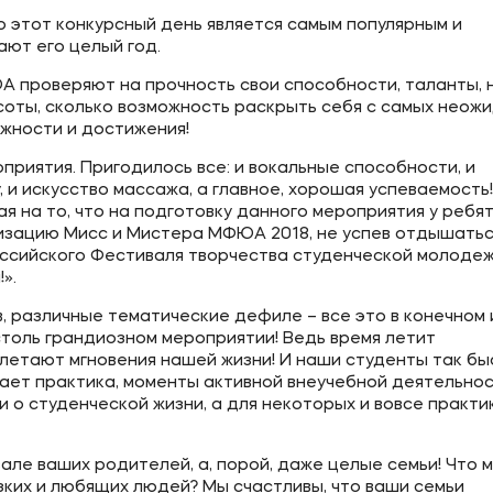
о этот конкурсный день является самым популярным и
ют его целый год.
ое
Мы в соцсетях
 проверяют на прочность свои способности, таланты, 
овательной организации
расоты, сколько возможность раскрыть себя с самых неож
ожности и достижения!
ие реквизиты
приятия. Пригодилось все: и вокальные способности, и
 и искусство массажа, а главное, хорошая успеваемость!
ая на то, что на подготовку данного мероприятия у ребя
еализацию Мисс и Мистера МФЮА 2018, не успев отдышатьс
оссийского Фестиваля творчества студенческой молоде
».
, различные тематические дефиле – все это в конечном 
толь грандиозном мероприятии! Ведь время летит
ролетают мгновения нашей жизни! И наши студенты так б
вает практика, моменты активной внеучебной деятельнос
 о студенческой жизни, а для некоторых и вовсе практи
але ваших родителей, а, порой, даже целые семьи! Что 
ких и любящих людей? Мы счастливы, что ваши семьи