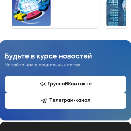
Приемная комиссия
+7 (495) 221-10-01
+7 (800) 200-80-66
Полезное
Будьте в курсе новостей
Об образовательной организации
Читайте нас в социальных сетях
Банковские реквизиты
Мы в соцсетях
Группа
ВКонтакте
Телеграм-канал
Подобрать программу