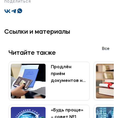
ПОДЕЛИТЬСЯ
Уровни образования
Среднее профессиональное образование
Высшее образование
Ссылки и материалы
Дополнительное профессиональное образование
Все
Медиа
Читайте также
Объявления
Продлён
Новости
приём
документов на
Контакты
программы
среднего
Банковские реквизиты
профессионального
образования
«Будь проще»
– совет №1