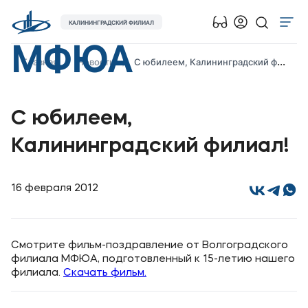
КАЛИНИНГРАДСКИЙ ФИЛИАЛ
МФЮА
Об университете
Главная
Новости
С юбилеем, Калининградский филиал!
Лицензии и документы
Сведения об образовательной организации
С юбилеем,
Абитуриенту
Калининградский филиал!
Наука
Абитуриентам
16 февраля 2012
Студентам
Смотрите фильм-поздравление от Волгоградского
филиала МФЮА, подготовленный к 15-летию нашего
Выпускникам
филиала.
Скачать фильм.
Карьера