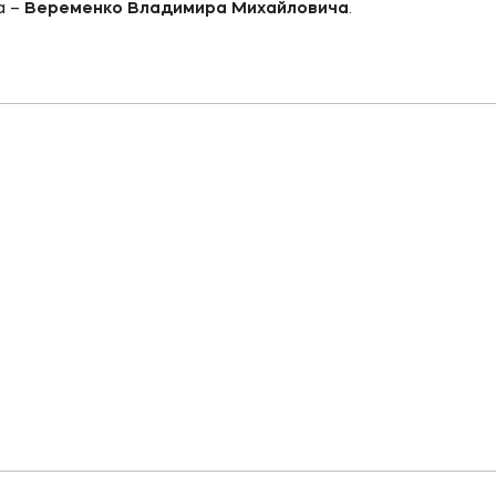
а –
Веременко Владимира Михайловича
.
ое
Мы в соцсетях
овательной организации
ие реквизиты