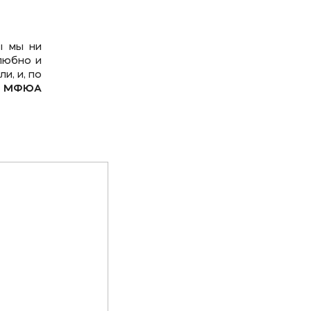
ы мы ни
любно и
и, и, по
а МФЮА