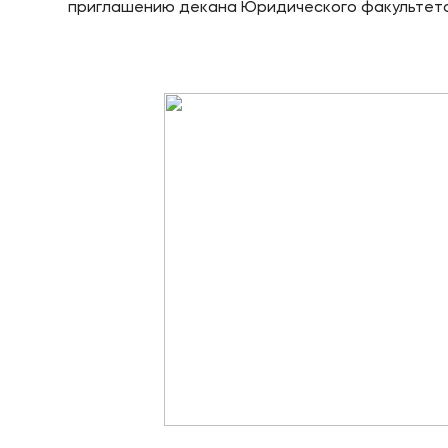
приглашению декана Юридического факультет
Приемная комиссия
Полезн
+7 (495) 221-10-01
Об образ
+7 (800) 200-80-66
Банковск