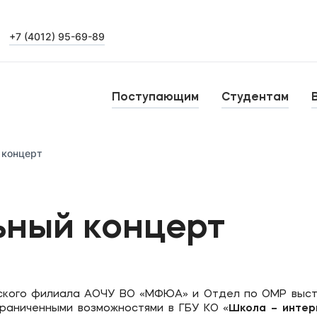
+7 (4012) 95-69-89
Выпускникам
Карьера
О
Поступающим
Студентам
Н
Уровни образования
 концерт
Среднее профессиональное образование
Высшее образование
Б
ьный концерт
Дополнительное профессиональное образование
ского филиала АОЧУ ВО «МФЮА» и Отдел по ОМР выст
раниченными возможностями в ГБУ КО «
Школа – интер