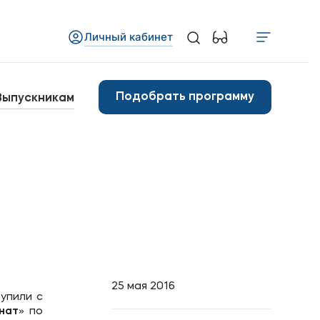
Личный кабинет
Медиа
бъявления
Подобрать программу
Выпускникам
овости
Контакты
анковские реквизиты
25 мая 2016
упили с
нат
» по