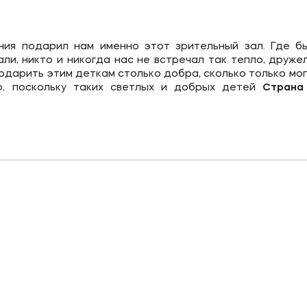
ния подарил нам именно этот зрительный зал. Где б
ли, никто и никогда нас не встречал так тепло, друже
одарить этим деткам столько добра, сколько только могл
о, поскольку таких светлых и добрых детей
Стран