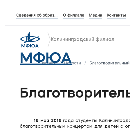
Сведения об образовательной организации
О филиале
Медиа
Контакты
Об университете
Лицензии и документы
Калининградский филиал
Сведения об образовательной организации
МФЮА
Абитуриенту
Главная
Новости
Благотворительный
Наука
Благотворител
Абитуриентам
Студентам
18 мая 2016
года студенты Калининград
благотворительным концертом для детей с ог