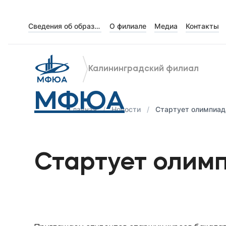
Сведения об образовательной организации
О филиале
Медиа
Контакты
Об университете
Лицензии и документы
Калининградский филиал
Сведения об образовательной организации
МФЮА
Абитуриенту
Главная
Новости
Стартует олимпиад
Наука
Стартует олим
Абитуриентам
Студентам