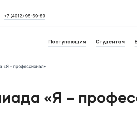
+7 (4012) 95-69-89
Выпускникам
Карьера
О
Поступающим
Студентам
Н
Уровни образования
а «Я – профессионал»
Среднее профессиональное образование
Высшее образование
Б
пиада «Я – профе
Дополнительное профессиональное образование