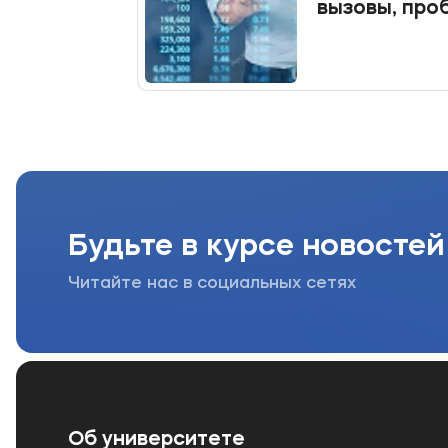
вызовы, про
МФЮА пригл
участие в к
Будьте в курсе новостей
Читайте нас в социальных сетях
Об университете