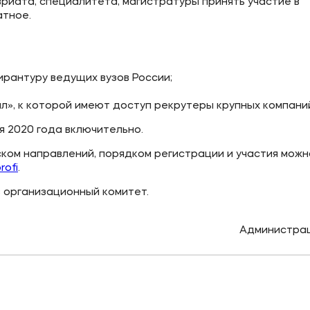
риата, специалитета, магистратуры принять участие в
атное.
ое
Мы в соцсетях
овательной организации
ирантуру ведущих вузов России;
ие реквизиты
л», к которой имеют доступ рекрутеры крупных компани
я 2020 года включительно.
ком направлений, порядком регистрации и участия можн
rofi
.
 организационный комитет.
Администрац