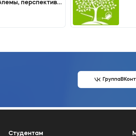
блемы, перспективы.
ашает принять
онференции
Группа
ВКон
Студентам