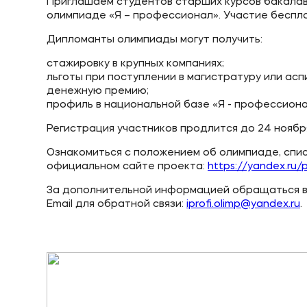
Приглашаем студентов старших курсов бакалав
олимпиаде «Я – профессионал». Участие беспл
Приемная комиссия
Полезн
Дипломанты олимпиады могут получить:
+7 (495) 221-10-01
Об образ
стажировку в крупных компаниях;
льготы при поступлении в магистратуру или асп
+7 (800) 200-80-66
Банковск
денежную премию;
профиль в национальной базе «Я - профессиона
Регистрация участников продлится до 24 ноябр
Ознакомиться с положением об олимпиаде, спис
официальном сайте проекта:
https://yandex.ru/p
За дополнительной информацией обращаться в
Email для обратной связи:
iprofi.olimp@yandex.ru
.