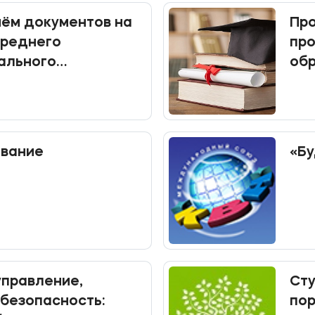
ём документов на
Про
среднего
пр
ального
об
я
вание
«Бу
управление,
Ст
безопасность:
пор