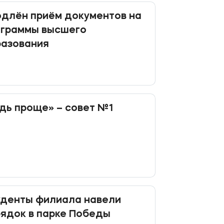
длён приём документов на
ограммы высшего
разования
дь проще» – совет №1
уденты филиала навели
ядок в парке Победы