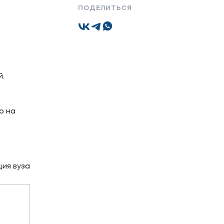
ПОДЕЛИТЬСЯ
Подобрать программу
й.
о на
ия вуза