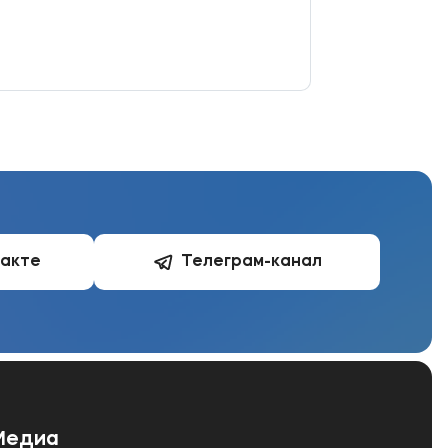
такте
Телеграм-канал
Медиа