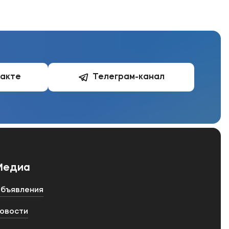
такте
Телеграм-канал
Медиа
бъявления
овости