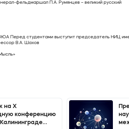
енерал-фельдмаршал П.А. Румянцев – великий русский
ое
Мы в соцсетях
овательной организации
ФЮА Перед студентами выступит председатель НИЦ име
ие реквизиты
фессор В.А. Шахов
«Мысль»
к на X
Пр
ную конференцию
нау
 Калининграде
меж