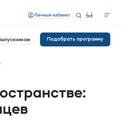
Личный кабинет
Медиа
бъявления
Подобрать программу
Выпускникам
овости
в
Контакты
анковские реквизиты
ространстве:
нцев