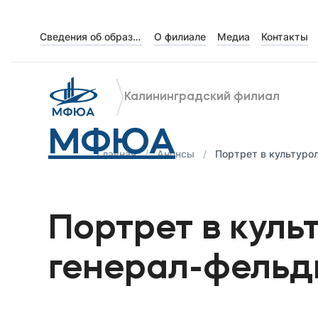
Сведения об образовательной организации
О филиале
Медиа
Контакты
Об университете
Лицензии и документы
Калининградский филиал
Сведения об образовательной организации
МФЮА
Абитуриенту
Главная
Анонсы
Портрет в культуро
Наука
Портрет в куль
Абитуриентам
генерал-фельд
Студентам