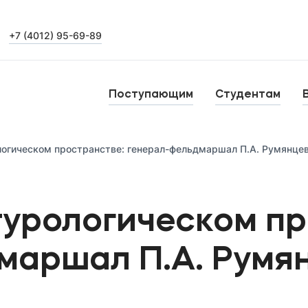
+7 (4012) 95-69-89
Выпускникам
Карьера
О
Поступающим
Студентам
Н
Уровни образования
логическом пространстве: генерал-фельдмаршал П.А. Румянце
Среднее профессиональное образование
Высшее образование
Б
турологическом п
Дополнительное профессиональное образование
маршал П.А. Румя