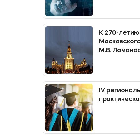
открыт до 1
К 270-летию
Московского
М.В. Ломонос
грандиозног
IV региональная н
практическа