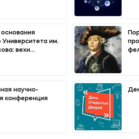
 мая
 основания
Пор
 Университета им.
про
ова: вехи
фел
о пути
аучно-
Ден
я конференция