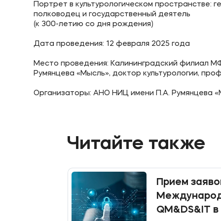
Портрет в культурологическом пространстве: г
полководец и государственный деятель
Приемная комиссия
Полезн
(к 300-летию со дня рождения)
Дата проведения: 12 февраля 2025 года
+7 (495) 221-10-01
Об образ
Место проведения: Калининградский филиал М
+7 (800) 200-80-66
Банковск
Румянцева «Мысль», доктор культурологии, про
Организаторы: АНО НИЦ имени П.А. Румянцева 
Читайте также
Прием заяво
Международ
QM&DS&IT в