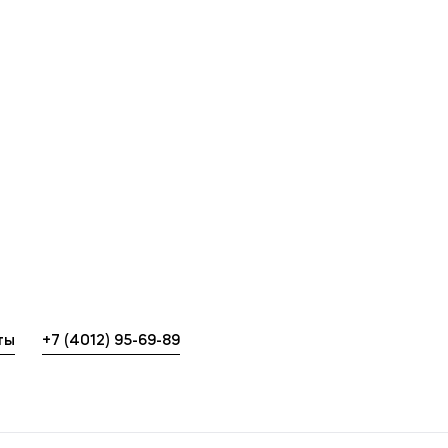
Выпускникам
М
Карьера
О
Н
Уровни образования
Среднее профессиональное образование
К
Высшее образование
Б
Дополнительное профессиональное образование
ты
+7 (4012) 95-69-89