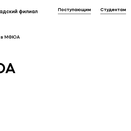
Мы в соцсетях
Поступающим
Студентам
адский филиал
овательной организации
ие реквизиты
 в МФЮА
ЮА