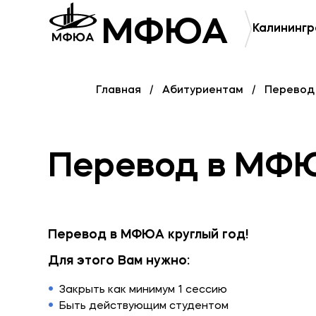
Приемная комиссия
Полезное
МФЮА
Калинингр
+7 (495) 221-10-01
Об образ
+7 (800) 200-80-66
Банковск
Главная
Абитуриентам
Перевод
Перевод в МФ
Перевод в МФЮА круглый год!
Для этого Вам нужно:
Закрыть как минимум 1 сессию
Быть действующим студентом