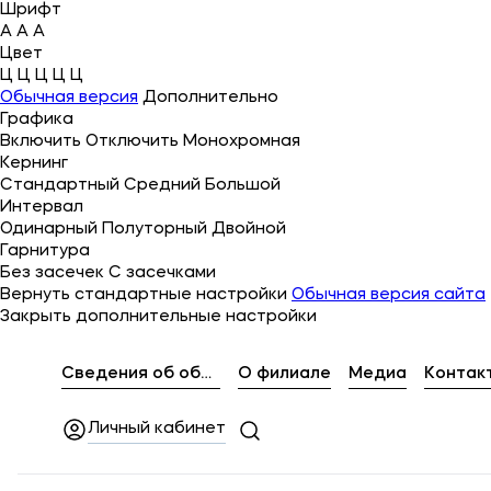
Шрифт
A
A
A
Цвет
Ц
Ц
Ц
Ц
Ц
Об университете
Обычная версия
Дополнительно
Графика
Лицензии и документы
Включить
Отключить
Монохромная
Кернинг
Сведения об образовательной организации
Стандартный
Средний
Большой
Интервал
Абитуриенту
Одинарный
Полуторный
Двойной
Гарнитура
Наука
Без засечек
С засечками
Вернуть стандартные настройки
Обычная версия сайта
Закрыть дополнительные настройки
Абитуриентам
Сведения об образовательной организации
О филиале
Медиа
Контак
Студентам
Личный кабинет