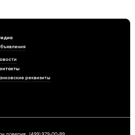
едиа
бъявления
овости
онтакты
анковские реквизиты
он доверия
(499) 979-00-89