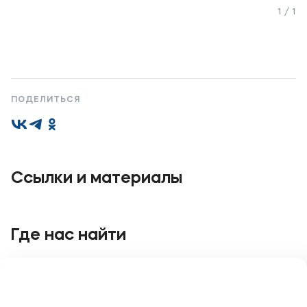
1 / 1
Приемная комиссия
+7 (495) 221-10-01
+7 (800) 200-80-66
ПОДЕЛИТЬСЯ
Полезное
Об образовательной организации
Банковские реквизиты
Ссылки и материалы
Мы в соцсетях
Где нас найти
Подобрать программу