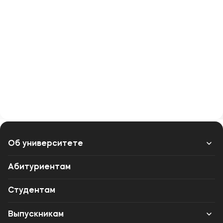
Об университете
Лицензии и документы
Абитуриентам
Сведения об образовательной организации
Студентам
Абитуриенту
Выпускникам