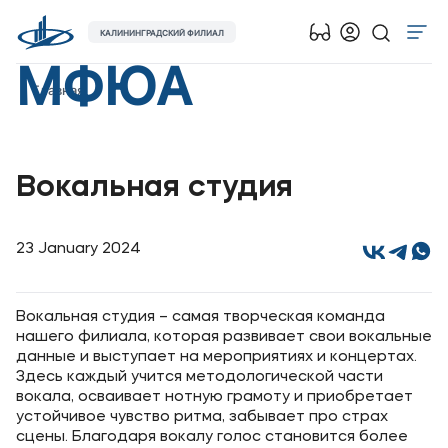
КАЛИНИНГРАДСКИЙ ФИЛИАЛ
МФЮА
Об университете
Главная
Лицензии и документы
Сведения об образовательной организации
Вокальная студия
Абитуриенту
Наука
23 January 2024
Абитуриентам
Вокальная студия – самая творческая команда
Студентам
нашего филиала, которая развивает свои вокальные
данные и выступает на мероприятиях и концертах.
Здесь каждый учится методологической части
Выпускникам
вокала, осваивает нотную грамоту и приобретает
устойчивое чувство ритма, забывает про страх
Карьера
сцены. Благодаря вокалу голос становится более