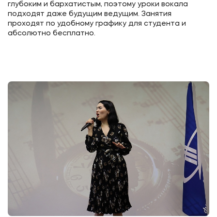
глубоким и бархатистым, поэтому уроки вокала
подходят даже будущим ведущим. Занятия
Уровни образования
проходят по удобному графику для студента и
абсолютно бесплатно.
Среднее профессиональное образование
Высшее образование
Дополнительное профессиональное образование
Медиа
Объявления
Новости
Контакты
Банковские реквизиты