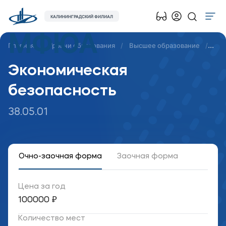
КАЛИНИНГРАДСКИЙ ФИЛИАЛ
МФЮА
Об университете
Главная
Уровни образования
Высшее образование
Спе
Лицензии и документы
Экономическая
Сведения об образовательной организации
безопасность
Абитуриенту
Наука
38.05.01
Абитуриентам
Очно-заочная форма
Заочная форма
Студентам
Цена за год
Выпускникам
100000 ₽
Карьера
Количество мест