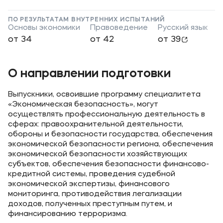
Приемная комиссия
ПО РЕЗУЛЬТАТАМ ВНУТРЕННИХ ИСПЫТАНИЙ
Основы экономики
Правоведение
Русский язык
+7 (495) 221-10-01
от 34
от 42
от 39
+7 (800) 200-80-66
О направлении подготовки
Полезное
Выпускники, освоившие программу специалитета
Об образовательной организации
«Экономическая безопасность», могут
Банковские реквизиты
осуществлять профессиональную деятельность в
сферах: правоохранительной деятельности,
обороны и безопасности государства, обеспечения
Мы в соцсетях
экономической безопасности региона, обеспечения
экономической безопасности хозяйствующих
субъектов, обеспечения безопасности финансово-
кредитной системы, проведения судебной
экономической экспертизы, финансового
мониторинга, противодействия легализации
Подобрать программу
доходов, полученных преступным путем, и
финансированию терроризма.