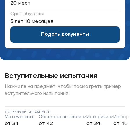
20 мест
Уровни образования
Срок обучения
Среднее профессиональное образование
5 лет 10 месяцев
Высшее образование
Подать документы
Дополнительное профессиональное образование
Медиа
Объявления
Вступительные испытания
Новости
Нажмите на предмет, чтобы посмотреть пример
вступительного испытания
Контакты
Банковские реквизиты
ПО РЕЗУЛЬТАТАМ ЕГЭ
Математика
Обществознание
или
История
или
Инфор
от 34
от 42
от 34
от 40