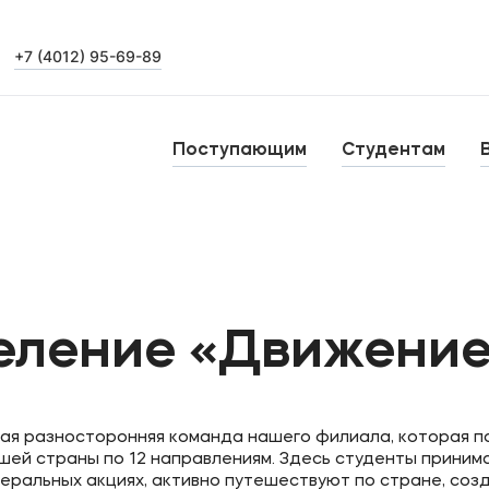
+7 (4012) 95-69-89
Выпускникам
Карьера
О
Поступающим
Студентам
Н
Уровни образования
Среднее профессиональное образование
Высшее образование
Б
еление «Движение
Дополнительное профессиональное образование
ая разносторонняя команда нашего филиала, которая п
шей страны по 12 направлениям. Здесь студенты прини
деральных акциях, активно путешествуют по стране, соз