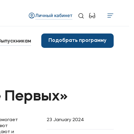
Личный кабинет
Медиа
бъявления
Подобрать программу
Выпускникам
овости
Контакты
анковские реквизиты
 Первых»
омогает
23 January 2024
мают
дают и