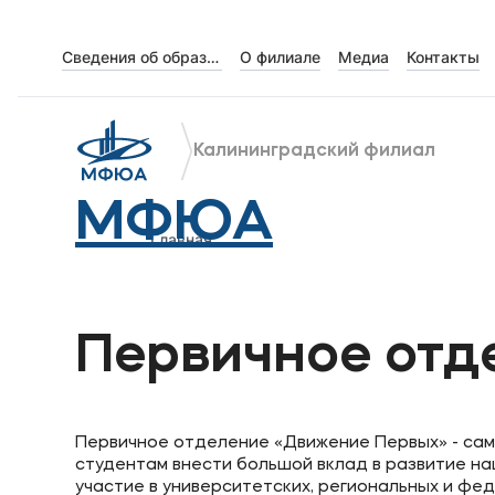
Сведения об образовательной организации
О филиале
Медиа
Контакты
Об университете
Лицензии и документы
Калининградский филиал
Сведения об образовательной организации
МФЮА
Абитуриенту
Главная
Наука
Первичное отд
Абитуриентам
Студентам
Первичное отделение «Движение Первых» - сам
студентам внести большой вклад в развитие на
участие в университетских, региональных и фе