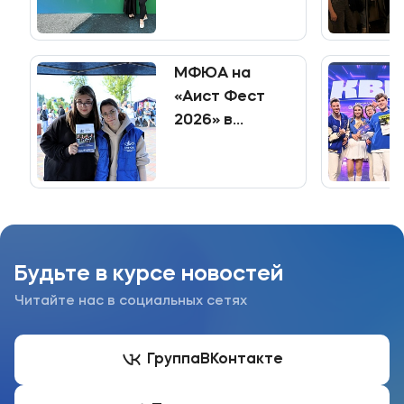
Марафона»!
МФЮА на
«Аист Фест
2026» в
Багратионовске!
Будьте в курсе новостей
Читайте нас в социальных сетях
Группа
ВКонтакте