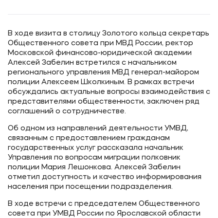
Уровни образования
В ходе визита в столицу Золотого кольца секретарь
Среднее профессиональное образование
Общественного совета при МВД России, ректор
Высшее образование
Московской финансово-юридической академии
Алексей Забелин встретился с начальником
Дополнительное профессиональное образование
регионального управления МВД генерал-майором
полиции Алексеем Школкиным. В рамках встречи
обсуждались актуальные вопросы взаимодействия с
Медиа
представителями общественности, заключен ряд
соглашений о сотрудничестве.
Объявления
Об одном из направлений деятельности УМВД,
Новости
связанным с предоставлением гражданам
государственных услуг рассказала начальник
Управления по вопросам миграции полковник
Контакты
полиции Мария Лешонкова. Алексей Забелин
отметил доступность и качество информирования
Банковские реквизиты
населения при посещении подразделения.
В ходе встречи с председателем Общественного
совета при УМВД России по Ярославской области