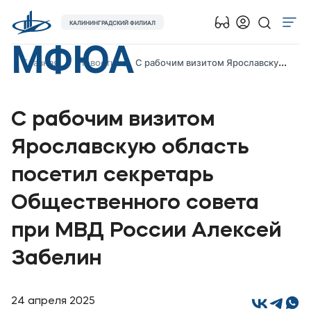
КАЛИНИНГРАДСКИЙ ФИЛИАЛ
МФЮА
Об университете
Главная
Новости
С рабочим визитом Ярославскую область посетил секретарь Общественного совета при МВД России Алексей Забелин
Лицензии и документы
Сведения об образовательной организации
С рабочим визитом
Абитуриенту
Ярославскую область
Наука
посетил секретарь
Абитуриентам
Общественного совета
при МВД России Алексей
Студентам
Забелин
Выпускникам
Карьера
24 апреля 2025