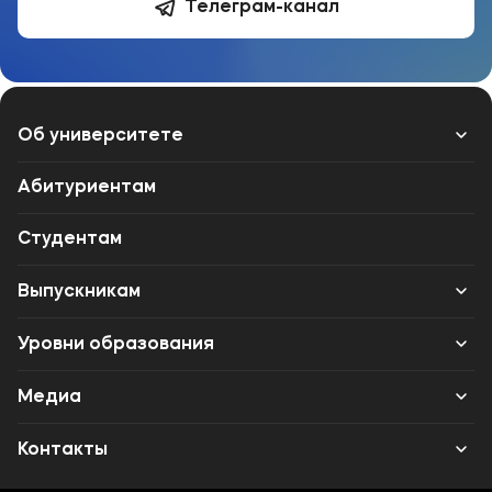
Телеграм-канал
Об университете
Лицензии и документы
Абитуриентам
Сведения об образовательной организации
Студентам
Абитуриенту
Выпускникам
Наука
Карьера
Уровни образования
Среднее профессиональное образование
Медиа
Высшее образование
Объявления
Контакты
Дополнительное профессиональное образование