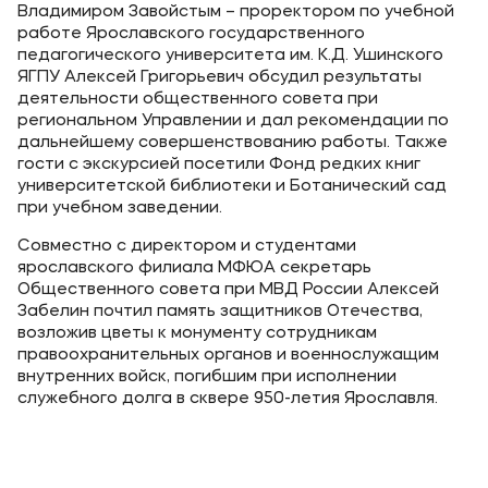
Владимиром Завойстым – проректором по учебной
Приемная комиссия
работе Ярославского государственного
педагогического университета им. К.Д. Ушинского
+7 (495) 221-10-01
ЯГПУ Алексей Григорьевич обсудил результаты
деятельности общественного совета при
+7 (800) 200-80-66
региональном Управлении и дал рекомендации по
дальнейшему совершенствованию работы. Также
гости с экскурсией посетили Фонд редких книг
Полезное
университетской библиотеки и Ботанический сад
при учебном заведении.
Об образовательной организации
Банковские реквизиты
Совместно с директором и студентами
ярославского филиала МФЮА секретарь
Общественного совета при МВД России Алексей
Мы в соцсетях
Забелин почтил память защитников Отечества,
возложив цветы к монументу сотрудникам
правоохранительных органов и военнослужащим
внутренних войск, погибшим при исполнении
служебного долга в сквере 950-летия Ярославля.
Подобрать программу