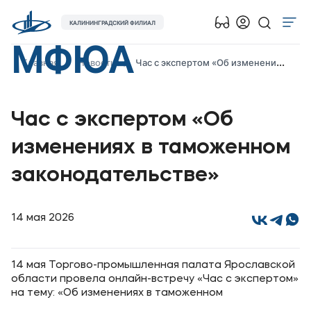
КАЛИНИНГРАДСКИЙ ФИЛИАЛ
МФЮА
Об университете
Главная
Новости
Час с экспертом «Об изменениях в таможенном законодательстве»
Лицензии и документы
Сведения об образовательной организации
Час с экспертом «Об
Абитуриенту
изменениях в таможенном
Наука
законодательстве»
Абитуриентам
14 мая 2026
Студентам
14 мая Торгово-промышленная палата Ярославской
Выпускникам
области провела онлайн-встречу «Час с экспертом»
на тему: «Об изменениях в таможенном
Карьера