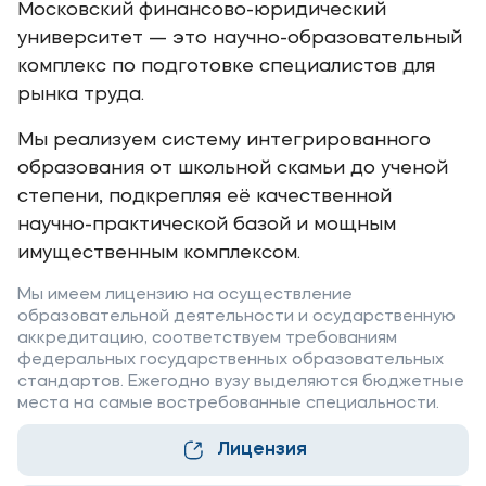
Московский финансово-юридический
Уровни образования
университет — это научно-образовательный
комплекс по подготовке специалистов для
Среднее профессиональное образование
рынка труда.
Высшее образование
Мы реализуем систему интегрированного
Дополнительное профессиональное образование
образования от школьной скамьи до ученой
степени, подкрепляя её качественной
Медиа
научно-практической базой и мощным
имущественным комплексом.
Объявления
Новости
Мы имеем лицензию на осуществление
образовательной деятельности и осударственную
аккредитацию, соответствуем требованиям
Контакты
федеральных государственных образовательных
стандартов. Ежегодно вузу выделяются бюджетные
Банковские реквизиты
места на самые востребованные специальности.
Лицензия