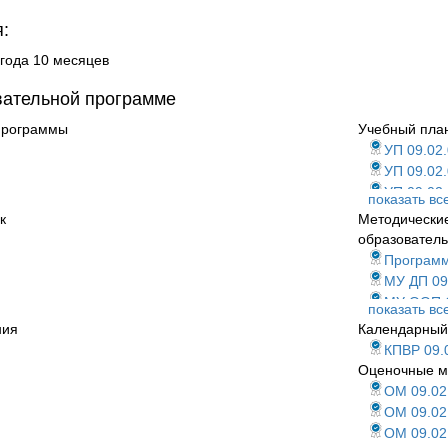
:
 года 10 месяцев
вательной программе
программы
Учебный пла
УП 09.02
УП 09.02
УП 09.02
показать вс
УП 09.02
к
Методически
УП 09.02
образователь
Программ
МУ ДП 09
МУ ООП
показать вс
МУ ПР 09
ния
Календарный
МУ КП 09
КПВР 09.
МУ ПР 09
Оценочные м
МУ КП 09
ОМ 09.02
МУ ПР 09
ОМ 09.02
МУ КП 09
ОМ 09.02