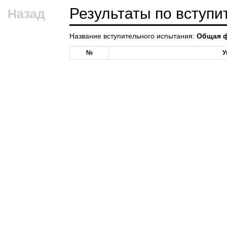
Результаты по вступ
Назад
Название вступительного испытания:
Общая ф
№
У