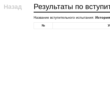
Результаты по вступ
Назад
Название вступительного испытания:
История
№
У